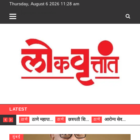
Thursday, August 6 2026 11:28 am
[google-translator]
LATEST
ठाणे महापालिकेच्या नऊ प्रभाग समित्यांवर अध्यक्ष विराजमान
छत्रपती शिवाजी महाराज रुग्णालयात दुर्मिळ ट्युमरची यशस्वी शस्त्रक्रिया
आरोग्य सेवक (पुरुष) पदावरून ११ कर्मचाऱ्यांना आरोग्य सहाय्यक (पुरुष) पदावर पदोन्नती; मुख्य कार्यकारी अधिकारी रणजित यादव यांच्या हस्ते आदेश वितरण
ठाणे
ठाणे
ठाणे
ठाणे
मुंबई