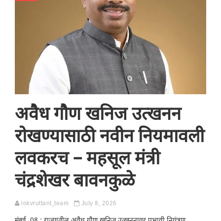
अवैध गौण खनिज उत्खनन
रोखण्यासाठी नवीन नियमावली
लवकरच – महसूल मंत्री
चंद्रशेखर बावनकुळे
lokvruttant_team
July 8, 2026
मुंबई, 08 : राज्यातील अवैध गौण खनिज उत्खननावर प्रभावी नियंत्रण