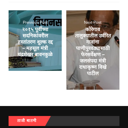
Previous Post
Next Post
२०१५ पूर्वीच्या
कोरेगाव
सदनिकांवरील
तालुक्यातील उर्वरित
हस्तांतरण शुल्क रद्द
गावांना
– महसूल मंत्री
पाणीपुरवठ्यासाठी
चंद्रशेखर बावनकुळे
फेरसर्वेक्षण –
जलसंपदा मंत्री
राधाकृष्ण विखे
पाटील
ताजी बातमी