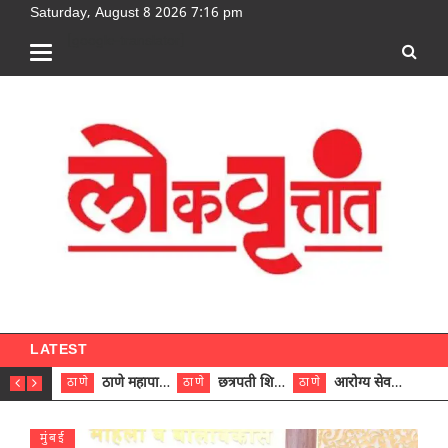
Saturday, August 8 2026 7:16 pm
[google-translator]
LATEST
ठाणे महापालिकेच्या नऊ प्रभाग समित्यांवर अध्यक्ष विराजमान
छत्रपती शिवाजी महाराज रुग्णालयात दुर्मिळ ट्युमरची यशस्वी शस्त्रक्रिया
आरोग्य सेवक (पुरुष) पदावरून ११ कर्मचाऱ्यांना आरोग्य सहाय्यक (पुरुष) पदावर पदोन्नती; मुख्य कार्यकारी अधिकारी रणजित यादव यांच्या हस्ते आदेश वितरण
ठाणे
ठाणे
ठाणे
ठाणे
मुंबई