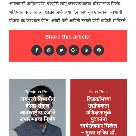
अंगणवाडी कर्मचाऱ्यांना ग्रॅच्युईटी लागू करण्याबाबतचा धोरणात्मक निर्णय
भविष्यात घेतल्यास त्या शासन निर्णयाच्या दिनांकापासून एकरकमी लाभाची
योजना बंद करण्यात येईल, असेही मंत्री आदिती तटकरे यांनी यावेळी सांगितले.
Share this article:
Previous Post
Next Post
नागपूरचे विभागीय
लिडकॉमच्या
क्रीडा संकुल
उद्योजकता
आंतरराष्ट्रीय दर्जाचे
प्रशिक्षणामुळे
उभारण्याचा निर्णय
युवकांना
स्वयंरोजगार मिळेल
– मुख्य सचिव डॉ.