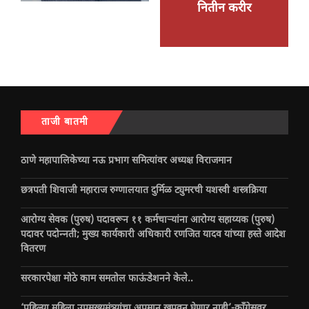
नितीन करीर
ताजी बातमी
ठाणे महापालिकेच्या नऊ प्रभाग समित्यांवर अध्यक्ष विराजमान
छत्रपती शिवाजी महाराज रुग्णालयात दुर्मिळ ट्युमरची यशस्वी शस्त्रक्रिया
आरोग्य सेवक (पुरुष) पदावरून ११ कर्मचाऱ्यांना आरोग्य सहाय्यक (पुरुष)
पदावर पदोन्नती; मुख्य कार्यकारी अधिकारी रणजित यादव यांच्या हस्ते आदेश
वितरण
सरकारपेक्षा मोठे काम समतोल फाऊंडेशनने केले..
‘पहिल्या महिला उपमुख्यमंत्र्यांचा अपमान खपवून घेणार नाही’-काँग्रेसवर