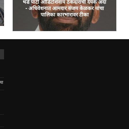
थर्ड पार्टी ऑडिटशिवाय ठेकेदारांची देयके अदा
- अधिवेशनात आमदार संजय केळकर यांचा
पालिका कारभारावर टीका
िया