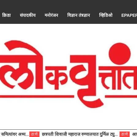
क्रिडा
संपादकीय
मनोरंजन
विज्ञान तंत्रज्ञान
व्हिडिओ
EPAPE
ंवर अध्यक्ष विराजमान
छत्रपती शिवाजी महाराज रुग्णालयात दुर्मिळ ट्युमरची यशस्वी शस्त्रक्रिया
आरोग्य से
ठाणे
ठाणे