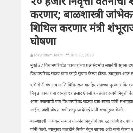
२० हजार निवृत्ती वेतनाचा 
करणार; बाळशास्त्री जांभे
शिथिल करणार मंत्री शंभूरा
घोषणा
lokvruttant_team
July 27, 2023
मुंबई 27 विधानपरिषदेत पत्रकारांच्या प्रश्नांसंदर्भात लक्षवेधी सूचन
विधानपरिषद सदस्य यांना काही सूचना केल्या होत्या. त्यानुसार आज 
९ मे रोजी मंत्रालय आणि विधिमंडळ वार्ताहर संघाच्या पुरस्कार वितरण 
निवृत्त पत्रकारांना दरमहा ११ हजार ऐवजी २० हजार रूपये निवृत्ती व
आला नसल्याची बाब विधानपरिषद सदस्या प्रज्ञा सातव यांनी सभागृहात
जाईल, अशी घोषणा मंत्री शंभूराज देसाई यांनी सभागृहात केली.
बाळशास्त्री जांभेकर सन्मान योजनेत निवृत्तीचे वय ५८ आणि २५ वर्
यांनी केली. त्यानुसार तातडीने निर्णय घेवून जाचक अटी कमी केल्या ज