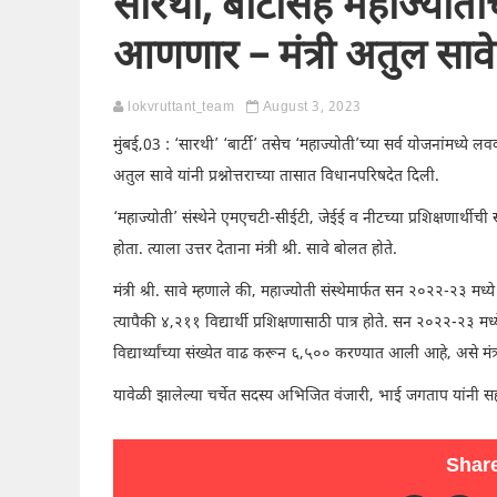
सारथी, बार्टीसह महाज्योतीच्य
आणणार – मंत्री अतुल सावे
lokvruttant_team
August 3, 2023
मुंबई,03 : ‘सारथी’ ‘बार्टी’ तसेच ‘महाज्योती’च्या सर्व योजनांमध्
अतुल सावे यांनी प्रश्नोत्तराच्या तासात विधानपरिषदेत दिली.
‘महाज्योती’ संस्थेने एमएचटी-सीईटी, जेईई व नीटच्या प्रशिक्षणार्थीच
होता. त्याला उत्तर देताना मंत्री श्री. सावे बोलत होते.
मंत्री श्री. सावे म्हणाले की, महाज्योती संस्थेमार्फत सन २०२२-२३ मध
त्यापैकी ४,२११ विद्यार्थी प्रशिक्षणासाठी पात्र होते. सन २०२२-२३ मध्य
विद्यार्थ्यांच्या संख्येत वाढ करून ६,५०० करण्यात आली आहे, असे मंत्री
यावेळी झालेल्या चर्चेत सदस्य अभिजित वंजारी, भाई जगताप यांनी 
Share