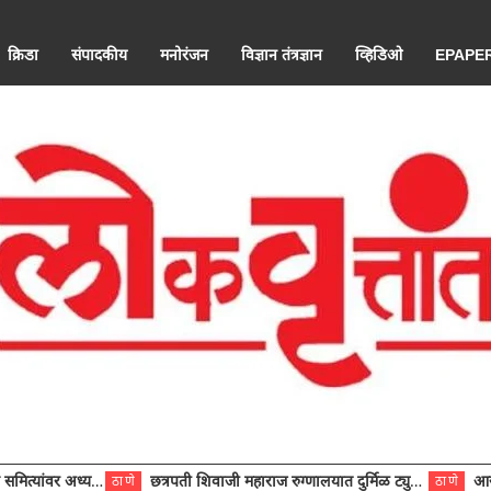
क्रिडा
संपादकीय
मनोरंजन
विज्ञान तंत्रज्ञान
व्हिडिओ
EPAPE
ंवर अध्यक्ष विराजमान
छत्रपती शिवाजी महाराज रुग्णालयात दुर्मिळ ट्युमरची यशस्वी शस्त्रक्रिया
आरोग्य से
ठाणे
ठाणे