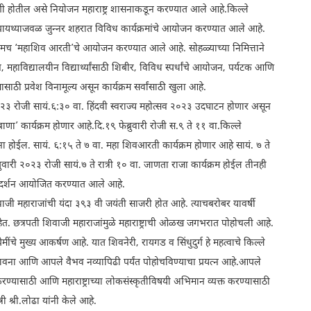
ी होतील असे नियोजन महाराष्ट्र शासनाकडून करण्यात आले आहे.किल्ले
 पायथ्याजवळ जुन्नर शहरात विविध कार्यक्रमांचे आयोजन करण्यात आले आहे.
प्रथमच ‘महाशिव आरती’चे आयोजन करण्यात आले आहे. सोहळ्याच्या निमित्ताने
 महाविद्यालयीन विद्यार्थ्यांसाठी शिबीर, विविध स्पर्धांचे आयोजन, पर्यटक आणि
साठी प्रवेश विनामूल्य असून कार्यक्रम सर्वांसाठी खुला आहे.
२०२३ रोजी सायं.६:३० वा. हिंदवी स्वराज्य महोत्सव २०२३ उदघाटन होणार असून
ी बाणा’ कार्यक्रम होणार आहे.दि.१९ फेब्रुवारी रोजी स.९ ते ११ वा.किल्ले
ा होईल. सायं. ६:१५ ते ७ वा. महा शिवआरती कार्यक्रम होणार आहे सायं. ७ ते
्रुवारी २०२३ रोजी सायं.७ ते रात्री १० वा. जाणता राजा कार्यक्रम होईल तीनही
 प्रदर्शन आयोजित करण्यात आले आहे.
िवाजी महाराजांची यंदा ३९३ वी जयंती साजरी होत आहे. त्याचबरोबर यावर्षी
 आहेत. छत्रपती शिवाजी महाराजांमुळे महाराष्ट्राची ओळख जगभरात पोहोचली आहे.
मींचे मुख्य आकर्षण आहे. यात शिवनेरी, रायगड व सिंधुदुर्ग हे महत्वाचे किल्ले
ही भावना आणि आपले वैभव नव्यापिढी पर्यंत पोहोचविण्याचा प्रयत्न आहे.आपले
ण्यासाठी आणि महाराष्ट्राच्या लोकसंस्कृतीविषयी अभिमान व्यक्त करण्यासाठी
 श्री.लोढा यांनी केले आहे.