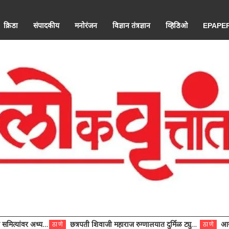
क्रिडा
संपादकीय
मनोरंजन
विज्ञान तंत्रज्ञान
व्हिडिओ
EPAPE
ंवर अध्यक्ष विराजमान
छत्रपती शिवाजी महाराज रुग्णालयात दुर्मिळ ट्युमरची यशस्वी शस्त्रक्रिया
आरोग्य से
ठाणे
ठाणे