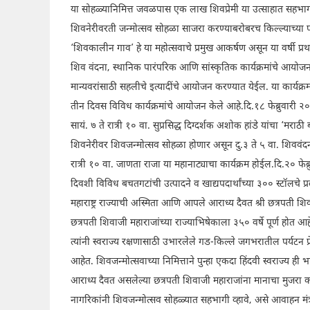
या सोहळ्यानिमित्त जवळपास एक लाख शिवप्रेमी या उत्साहात सहभाग
शिवनेरीवरती जन्मोत्सव सोहळा साजरा करण्याबरोबरच किल्ल्याच्या
‘शिवकालीन गाव’ हे या महोत्सवाचे प्रमुख आकर्षण असून या वर्षी 
शिव वंदना, स्थानिक पारंपरिक आणि सांस्कृतिक कार्यक्रमांचे आयोजन,
मान्यवरांसाठी सहलीचे इत्यादींचे आयोजन करण्यात येईल. या कार्यक्रमा
तीन दिवस विविध कार्यक्रमांचे आयोजन केले आहे.दि.१८ फेब्रुवारी 
सायं. ७ ते रात्री १० वा. सुप्रसिद्ध दिग्दर्शक अशोक हांडे यांचा ‘मराठ
शिवनेरीवर शिवजन्मोत्सव सोहळा होणार असून दु.३ ते ५ वा. शिववंदन
रात्री १० वा. जाणता राजा या महानाट्याचा कार्यक्रम होईल.दि.२० फेब
दिवशी विविध बचतगटांची उत्पादने व खाद्यपदार्थांच्या ३०० स्टॉलचे
महाराष्ट्र राज्याची अस्मिता आणि आपले आराध्य दैवत श्री छत्रपती श
छत्रपती शिवाजी महाराजांच्या राज्याभिषेकाला ३५० वर्षे पूर्ण होत
त्यांनी स्वराज्य रक्षणासाठी उभारलेले गड-किल्ले जगभरातील पर्यटन प्रे
आहेत. शिवजन्मोत्सवाच्या निमित्ताने पुन्हा एकदा हिंदवी स्वराज्य 
आराध्य दैवत असलेल्या छत्रपती शिवाजी महाराजांना मानाचा मुजरा कर
नागरिकांनी शिवजन्मोत्सव सोहळ्यात सहभागी व्हावे, असे आवाहन मंत्री