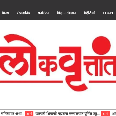
क्रिडा
संपादकीय
मनोरंजन
विज्ञान तंत्रज्ञान
व्हिडिओ
EPAPE
ंवर अध्यक्ष विराजमान
छत्रपती शिवाजी महाराज रुग्णालयात दुर्मिळ ट्युमरची यशस्वी शस्त्रक्रिया
आरोग्य से
ठाणे
ठाणे