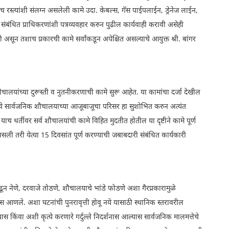
ेच रस्त्यांशी संलग्न असलेली कामे उदा. केबल्स, गॅस पाईपलाईन, ड्रेनेज लाईन,
ंबंधित प्राधिकरणांशी पत्रव्यवहार करुन पुढील कार्यवाही करावी असेही
ली असून तशाच प्रकारची कामे सर्वांकडून अपेक्षित असल्याचे आयुक्त श्री. बांगर
ौचालयांच्या दुरूस्ती व नुतनीकरणाची कामे सुरू आहेत. या कामांचा दर्जा देखील
ठिकाणचे सार्वजनिक शौचालयाच्या आजूबाजूचा परिसर हा सुशोभित करुन अत्यंत
ाच धर्तीवर सर्व शौचालयांची कामे विहित मुदतीत होतील या दृष्टीने कामे पूर्ण
सली तरी येत्या 15 दिवसांत पूर्ण करण्याची जबाबदारी संबंधित कार्यकारी
न नेणे, दरवाजे तोडणे, शौचालयाचे भांडे फोडणे अशा गैरप्रकारामुळे
नास आणले. अशा घटनांची पुनरावृत्ती होवू नये यासाठी स्थानिक स्तरावरील
 किंवा अशी कृत्ये करणारे गर्दुल्ले निदर्शनास आल्यास सार्वजनिक मालमत्तेचे