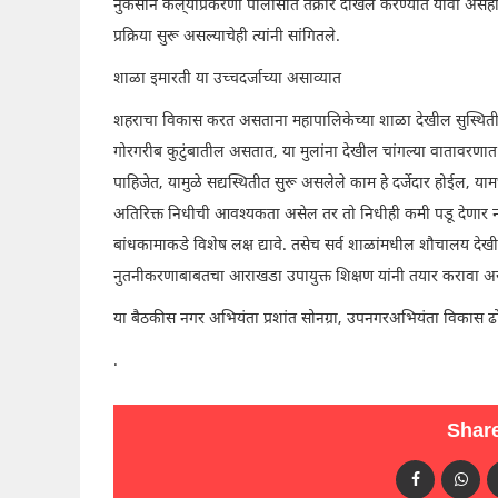
नुकसान केल्‌याप्रकरणी पोलीसांत तक्रार दाखल करण्यात यावी असेही 
प्रक्रिया सुरू असल्याचेही त्यांनी सांगितले.
शाळा इमारती या उच्चदर्जाच्या असाव्यात
शहराचा विकास करत असताना महापालिकेच्या शाळा देखील सुस्थितीत 
गोरगरीब कुटुंबातील असतात, या मुलांना देखील चांगल्या वातावरणात
पाहिजेत, यामुळे सद्यस्थितीत सुरू असलेले काम हे दर्जेदार होईल, य
अतिरिक्त निधीची आवश्यकता असेल तर तो निधीही कमी पडू देणार नाही
बांधकामाकडे विशेष लक्ष द्यावे. तसेच सर्व शाळांमधील शौचालय देखील 
नुतनीकरणाबाबतचा आराखडा उपायुक्त शिक्षण यांनी तयार करावा असेह
या बैठकीस नगर अभियंता प्रशांत सोनग्रा, उपनगरअभियंता विकास ढोले
.
Share