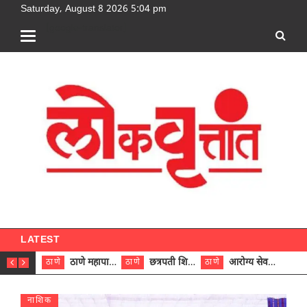
Saturday, August 8 2026 5:04 pm
[google-translator]
LATEST
ठाणे महापालिकेच्या नऊ प्रभाग समित्यांवर अध्यक्ष विराजमान
छत्रपती शिवाजी महाराज रुग्णालयात दुर्मिळ ट्युमरची यशस्वी शस्त्रक्रिया
आरोग्य सेवक (पुरुष) पदावरून ११ कर्मचाऱ्यांना आरोग्य सहाय्यक (पुरुष) पदावर पदोन्नती; मुख्य कार्यकारी अधिकारी रणजित यादव यांच्या हस्ते आदेश वितरण
ठाणे
ठाणे
ठाणे
ठाणे
नाशिक