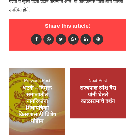
पदवी व सुवर्ण पदक प्रदान करण्यात आले. या कार्यक्रमास विद्यार्थ्यांचे पालक
उपस्थित होते.
Share this article:
Previous Post
Next Post
भटके – विमुक्त
राज्यपाल रमेश बैस
समाजातील
यांनी घेतले
नागरिकांना
काळारामाचे दर्शन
शिधापत्रिका
वितरणासाठी विशेष
मोहीम