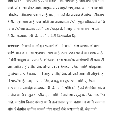
ध्येय ठरवताना अपयशी होण्यास घाबरू नका. अपयश हा जीवनाचा एक भाग
आहे, जीवनाचा शेवट नाही. त्यामुळे अपयशापुढे खचू नका. जगातील यशस्वी
लोकांच्या जीवनाचा प्रवास पाहिल्यास, समजते की अपयश हे त्यांच्या जीवनाचा
देखील एक भाग आहे. पण त्यांनी त्या अपयशाला संधी म्हणून स्वीकारले आणि
त्याच संधीच्या बळावर त्यांनी यश संपादन केले आहे, असा मोलाचा सल्ला
देखील राज्यपाल श्री. बैस यांनी यावेळी विद्यार्थ्यांना दिला.
राज्यपाल विद्यार्थ्यांना उद्देशून म्हणाले की, विद्यार्थ्यांमधील क्षमता, कौशल्ये
आणि ज्ञान जीवनाचा महत्त्वाचा भाग आहे. त्याचे जतन करणे आवश्यक आहे.
निरोगी आयुष्य जगण्यासाठी करिअरसोबतच मानसिक आरोग्याची ही काळजी
घ्या. नवीन राष्ट्रीय शैक्षणिक धोरण-२०२० देशाच्या परंपरा आणि सांस्कृतिक
मूल्यांच्या आधारे बनवले गेले आहे. या शैक्षणिक धोरणाने आकांक्षी उद्दिष्टांसह
विद्यार्थ्यांचे हित लक्षात घेऊन शिक्षण पद्धतीत सुधारणा आणि पुनर्रचना
करण्यात आल्याचेही राज्यपाल श्री. बैस यांनी सांगितले. हे नवे शैक्षणिक धोरण
प्राचीन आणि शाश्वत भारतीय ज्ञान आणि विचारांच्या समृद्ध परंपरेवर आधारित
आहे. भारतीय विचार परंपरा आणि तत्वज्ञानात ज्ञान, शहाणपण आणि सत्याचा
शोध हे नेहमीच सर्वोच्च मानवी ध्येय मानले गेले असल्याचे श्री. बैस यांनी