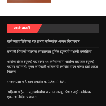
ताजी बातमी
ठाणे महापालिकेच्या नऊ प्रभाग समित्यांवर अध्यक्ष विराजमान
छत्रपती शिवाजी महाराज रुग्णालयात दुर्मिळ ट्युमरची यशस्वी शस्त्रक्रिया
आरोग्य सेवक (पुरुष) पदावरून ११ कर्मचाऱ्यांना आरोग्य सहाय्यक (पुरुष)
पदावर पदोन्नती; मुख्य कार्यकारी अधिकारी रणजित यादव यांच्या हस्ते आदेश
वितरण
सरकारपेक्षा मोठे काम समतोल फाऊंडेशनने केले..
‘पहिल्या महिला उपमुख्यमंत्र्यांचा अपमान खपवून घेणार नाही’-काँग्रेसवर
एकनाथ शिंदेंचा घणाघात