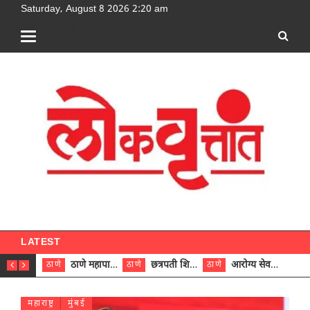
Saturday, August 8 2026 2:20 am
[google-translator]
LATEST
ठाणे महापालिकेच्या नऊ प्रभाग समित्यांवर अध्यक्ष विराजमान
छत्रपती शिवाजी महाराज रुग्णालयात दुर्मिळ ट्युमरची यशस्वी शस्त्रक्रिया
आरोग्य सेवक (पुरुष) पदावरून ११ कर्मचाऱ्यांना आरोग्य सहाय्यक (पुरुष) पदावर पदोन्नती; मुख्य कार्यकारी अधिकारी रणजित यादव यांच्या हस्ते आदेश वितरण
ठाणे
ठाणे
ठाणे
ठाणे
महाराष्ट्र
मुंबई