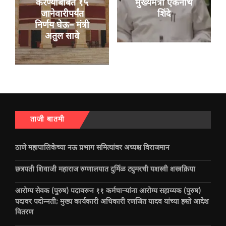
करण्याबाबत १५
मुख्यमंत्री एकनाथ
जानेवारीपर्यंत
शिंदे
निर्णय घेऊ– मंत्री
अतुल सावे
ताजी बातमी
ठाणे महापालिकेच्या नऊ प्रभाग समित्यांवर अध्यक्ष विराजमान
छत्रपती शिवाजी महाराज रुग्णालयात दुर्मिळ ट्युमरची यशस्वी शस्त्रक्रिया
आरोग्य सेवक (पुरुष) पदावरून ११ कर्मचाऱ्यांना आरोग्य सहाय्यक (पुरुष)
पदावर पदोन्नती; मुख्य कार्यकारी अधिकारी रणजित यादव यांच्या हस्ते आदेश
वितरण