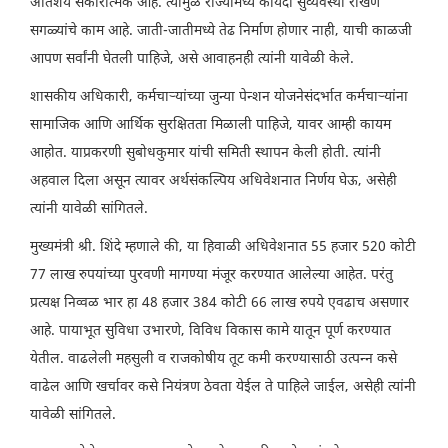
अतिशय सकारात्मक आहे. त्यामुळे राज्यामध्ये कायदा सुव्यवस्था राखणे
सगळ्यांचे काम आहे. जाती-जातीमध्ये तेढ निर्माण होणार नाही, याची काळजी
आपण सर्वांनी घेतली पाहिजे, असे आवाहनही त्यांनी यावेळी केले.
शासकीय अधिकारी, कर्मचाऱ्यांच्या जुन्या पेन्शन योजनेसंदर्भात कर्मचाऱ्यांना
सामाजिक आणि आर्थिक सुरक्षितता मिळाली पाहिजे, यावर आम्ही कायम
आहोत. याप्रकरणी सुबोधकुमार यांची समिती स्थापन केली होती. त्यांनी
अहवाल दिला असून त्यावर अर्थसंकल्पिय अधिवेशनात निर्णय घेऊ, असेही
त्यांनी यावेळी सांगितले.
मुख्यमंत्री श्री. शिंदे म्हणाले की, या हिवाळी अधिवेशनात 55 हजार 520 कोटी
77 लाख रुपयांच्या पुरवणी मागण्या मंजूर करण्यात आलेल्या आहेत. परंतु
प्रत्यक्ष निव्वळ भार हा 48 हजार 384 कोटी 66 लाख रुपये एवढाच असणार
आहे. पायाभूत सुविधा उभारणे, विविध विकास कामे यातून पूर्ण करण्यात
येतील. वाढलेली महसुली व राजकोषीय तूट कमी करण्यासाठी उत्पन्न कसे
वाढेल आणि खर्चावर कसे नियंत्रण ठेवता येईल ते पाहिले जाईल, असेही त्यांनी
यावेळी सांगितले.