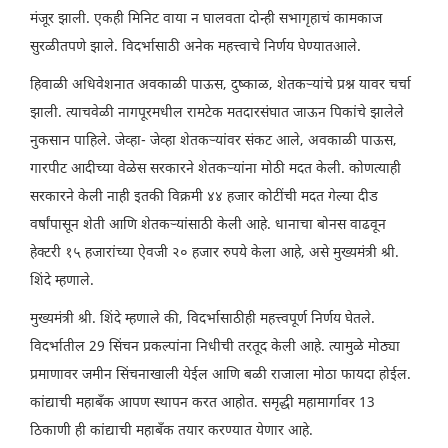
मंजूर झाली. एकही मिनिट वाया न घालवता दोन्ही सभागृहाचं कामकाज
सुरळीतपणे झाले. विदर्भासाठी अनेक महत्त्वाचे निर्णय घेण्यातआले.
हिवाळी अधिवेशनात अवकाळी पाऊस, दुष्काळ, शेतकऱ्यांचे प्रश्न यावर चर्चा
झाली. त्याचवेळी नागपूरमधील रामटेक मतदारसंघात जाऊन पिकांचे झालेले
नुकसान पाहिले. जेव्हा- जेव्हा शेतकऱ्यांवर संकट आले, अवकाळी पाऊस,
गारपीट आदीच्या वेळेस सरकारने शेतकऱ्यांना मोठी मदत केली. कोणत्याही
सरकारने केली नाही इतकी विक्रमी ४४ हजार कोटींची मदत गेल्या दीड
वर्षांपासून शेती आणि शेतकऱ्यांसाठी केली आहे. धानाचा बोनस वाढवून
हेक्टरी १५ हजारांच्या ऐवजी २० हजार रुपये केला आहे, असे मुख्यमंत्री श्री.
शिंदे म्हणाले.
मुख्यमंत्री श्री. शिंदे म्हणाले की, विदर्भासाठीही महत्त्वपूर्ण निर्णय घेतले.
विदर्भातील 29 सिंचन प्रकल्पांना निधीची तरतूद केली आहे. त्यामुळे मोठ्या
प्रमाणावर जमीन सिंचनाखाली येईल आणि बळी राजाला मोठा फायदा होईल.
कांद्याची महाबँक आपण स्थापन करत आहोत. समृद्धी महामार्गावर 13
ठिकाणी ही कांद्याची महाबँक तयार करण्यात येणार आहे.