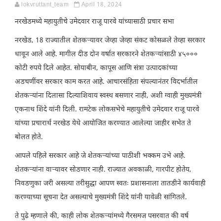
lokvruttant_team
April 18, 2024
नरखेडमध्ये महायुतीचे उमेदवार राजू पारवे यांच्यासाठी प्रचार सभा
नरखेड, 18 राज्यातील शेतकऱ्यावर जेव्हा जेव्हा संकट कोसळले तेव्हा सरकार
धावून आले आहे. मागील दीड दोन वर्षात सरकारने शेतकऱ्यांसाठी ४५०००
कोटी रुपये दिले आहेत. सोयाबीन, कापूस आणि संत्रा उत्पादकांच्या
अडचणींवर सरकार काम करत आहे. आचारसंहिता संपल्यानंतर विदर्भातील
शेतकऱ्यांना दिलासा दिल्याशिवाय स्वस्थ बसणार नाही, अशी ग्वाही मुख्यमंत्री
एकनाथ शिंदे यांनी दिली. रामटेक लोकसभेचे महायुतीचे उमेदवार राजू पारवे
यांच्या प्रचारार्थ नरखेड येथे आयोजित करण्यात आलेल्या जाहीर सभेत ते
बोलत होते.
आपले पहिले सरकार आहे जे शेतकऱ्यांच्या पाठीशी भक्कम उभे आहे.
शेतकऱ्यांना वाऱ्यावर सोडणार नाही. राज्यात अवकाळी, गारपीट होतेय,
निवडणुका जरी असल्या तरीसुद्धा आपण स्वतः प्रशासनाला तातडीने कार्यवाही
करण्याच्या सूचना देत असल्याचे मुख्यमंत्री शिंदे यांनी यावेळी सांगितले.
ते पुढे म्हणाले की, काही लोक शेतकऱ्यांमध्ये गैरसमज पसरवात की वर्ष