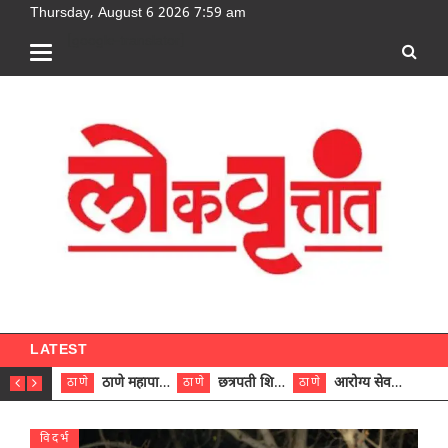
Thursday, August 6 2026 7:59 am
[google-translator]
LATEST
ठाणे महापालिकेच्या नऊ प्रभाग समित्यांवर अध्यक्ष विराजमान
छत्रपती शिवाजी महाराज रुग्णालयात दुर्मिळ ट्युमरची यशस्वी शस्त्रक्रिया
आरोग्य सेवक (पुरुष) पदावरून ११ कर्मचाऱ्यांना आरोग्य सहाय्यक (पुरुष) पदावर पदोन्नती; मुख्य कार्यकारी अधिकारी रणजित यादव यांच्या हस्ते आदेश वितरण
ठाणे
ठाणे
ठाणे
ठाणे
विदर्भ