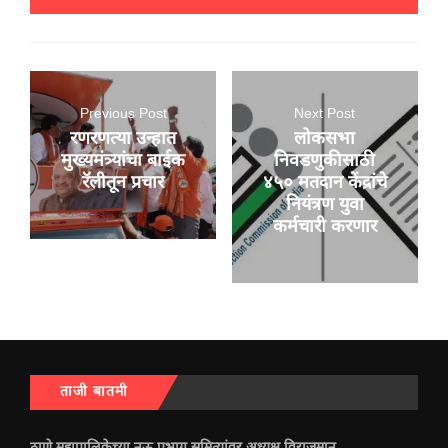
Previous Post
Next Post
रणरणत्या उन्हात
लोकसभा
मुख्यमंत्र्यांचा बाईक
निवडणुकीसाठी
रॅलीतून प्रचार
४५० मतदान केंद्रांचे
नियंत्रण युवा
कर्मचारी करणार
ताजी बातमी