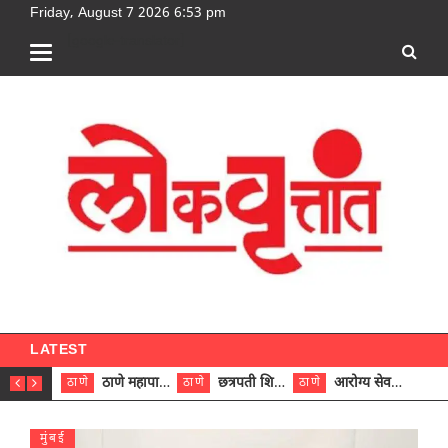
Friday, August 7 2026 6:53 pm
[google-translator]
LATEST
ठाणे महापालिकेच्या नऊ प्रभाग समित्यांवर अध्यक्ष विराजमान
छत्रपती शिवाजी महाराज रुग्णालयात दुर्मिळ ट्युमरची यशस्वी शस्त्रक्रिया
आरोग्य सेवक (पुरुष) पदावरून ११ कर्मचाऱ्यांना आरोग्य सहाय्यक (पुरुष) पदावर पदोन्नती; मुख्य कार्यकारी अधिकारी रणजित यादव यांच्या हस्ते आदेश वितरण
ठाणे
ठाणे
ठाणे
ठाणे
मुंबई