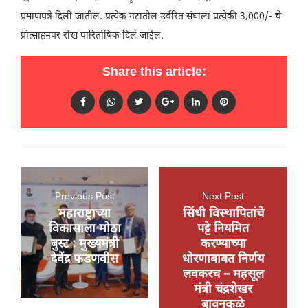
प्रमाणपत्रे दिली जातील. प्रत्येक गटातील उर्वरित संघाला प्रत्येकी 3,000/- चे
प्रोत्साहनपर रोख पारितोषिक दिले जाईल.
Share this article:
Previous Post
Next Post
महाराष्ट्राच्या
सिंधी विस्थापितांचे
विकासाला मोठा
पट्टे नियमित
बुस्ट : मुख्यमंत्री
करण्याच्या
देवेंद्र फडणवीस
धोरणाबाबत निर्णय
लवकरच – महसूल
मंत्री चंद्रशेखर
बावनकुळे