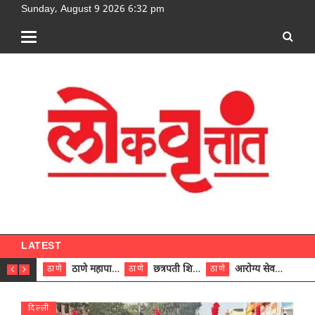
Sunday, August 9 2026 6:32 pm
[google-translator]
LATEST
ठाणे महापालिकेच्या नऊ प्रभाग समित्यांवर अध्यक्ष विराजमान
छत्रपती शिवाजी महाराज रुग्णालयात दुर्मिळ ट्युमरची यशस्वी शस्त्रक्रिया
आरोग्य सेवक (पुरुष) पदावरून ११ कर्मचाऱ्यांना आरोग्य सहाय्यक (पुरुष) पदावर पदोन्नती; मुख्य कार्यकारी अधिकारी रणजित यादव यांच्या हस्ते आदेश वितरण
ठाणे
ठाणे
ठाणे
ठाणे
दिल्ली