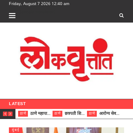
Friday, August 7 2026 12:40 am
[google-translator]
LATEST
ठाणे महापालिकेच्या नऊ प्रभाग समित्यांवर अध्यक्ष विराजमान
छत्रपती शिवाजी महाराज रुग्णालयात दुर्मिळ ट्युमरची यशस्वी शस्त्रक्रिया
आरोग्य सेवक (पुरुष) पदावरून ११ कर्मचाऱ्यांना आरोग्य सहाय्यक (पुरुष) पदावर पदोन्नती; मुख्य कार्यकारी अधिकारी रणजित यादव यांच्या हस्ते आदेश वितरण
ठाणे
ठाणे
ठाणे
ठाणे
मुंबई