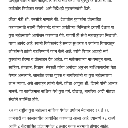
उत्स्फूर्त स्वागत केले जाईल. त्यासाठी सर्व यंत्रणांनी पुरेपूर काळजी घ्यावी,
काटेकोर नियोजन करावे, असे निर्देशही मुख्यमंत्र्यांनी दिले.
क्रीडा मंत्री श्री. बनसोडे म्हणाले की, देशातील युवकांना प्रोत्साहित
करण्यासाठी स्वामी विवेकानंद यांच्या जयंतीच्या निमित्ताने दरवर्षी देशात या
युवा महोत्सवाचे आयोजन करण्यात येते. यावर्षी ही संधी महाराष्ट्राला मिळाली,
याचा आनंद आहे. स्वामी विवेकानंद हे समाज सुधारक व ज्यांच्या विचारातून
लोकांमध्ये क्रांती घडविण्याचे काम केले आहे. त्यांचे विचार आजही सर्व
युवकांना प्रेरणा व प्रोत्साहन देत आहेत. या महोत्सवाच्या माध्यमातून कला,
साहित्य, तंत्रज्ञान, विज्ञान, संस्कृती यांचा अनोखा अनुभव नाशिककरांना घेता
येणार असल्याने, जास्तीत जास्त युवक व नागरिकांनी या युवा महोत्सवाचा
लाभ घ्यावा, असे आवाहन त्यांनी केले. क्रीडा आय़ुक्त श्री. दिवसे यांनी आभार
मानले. या कार्यक्रमास नाशिक येथे युवा वर्ग, खेळाडू, नागरिक आदी मोठ्या
संख्येने उपस्थित होते.
२७ वा राष्ट्रीय युवा महोत्सव नाशिक येथील तपोवन मैदानावर १२ ते १६
जानेवारी या कालावधीत आयोजित करण्यात आला आहे. त्यामध्ये २८ राज्ये
आणि ८ केंद्रशासित प्रदेशामधील ८ हजार युवक सहभागी होणार आहेत.