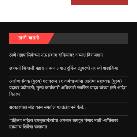
ताजी बातमी
ठाणे महापालिकेच्या नऊ प्रभाग समित्यांवर अध्यक्ष विराजमान
छत्रपती शिवाजी महाराज रुग्णालयात दुर्मिळ ट्युमरची यशस्वी शस्त्रक्रिया
आरोग्य सेवक (पुरुष) पदावरून ११ कर्मचाऱ्यांना आरोग्य सहाय्यक (पुरुष)
पदावर पदोन्नती; मुख्य कार्यकारी अधिकारी रणजित यादव यांच्या हस्ते आदेश
वितरण
सरकारपेक्षा मोठे काम समतोल फाऊंडेशनने केले..
‘पहिल्या महिला उपमुख्यमंत्र्यांचा अपमान खपवून घेणार नाही’-काँग्रेसवर
एकनाथ शिंदेंचा घणाघात