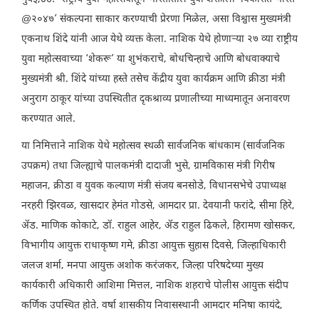
@२०४७’ संकल्पना साकार करण्याची प्रेरणा मिळेल, असा विश्वास मुख्यमंत्री
एकनाथ शिंदे यांनी आज येथे व्यक्त केला. नाशिक येथे होणाऱ्या २७ व्या राष्ट्रीय
युवा महोत्सवाच्या ‘शेकरू’ या शुभंकराचे, बोधचिन्हाचे आणि बोधवाक्याचे
मुख्यमंत्री श्री. शिंदे यांच्या हस्ते तसेच केंद्रीय युवा कार्यक्रम आणि क्रीडा मंत्री
अनुराग ठाकूर यांच्या उपस्थितीत दृकश्राव्य प्रणालीच्या माध्यमातून अनावरण
करण्यात आले.
या निमित्ताने नाशिक येथे महोत्सव स्थळी सार्वजनिक बांधकाम (सार्वजनिक
उपक्रम) तथा जिल्ह्याचे पालकमंत्री दादाजी भुसे, ग्रामविकास मंत्री गिरीष
महाजन, क्रीडा व युवक कल्याण मंत्री संजय बनसोडे, विधानसभेचे उपाध्यक्ष
नरहरी झिरवळ, खासदार हेमंत गोडसे, आमदार प्रा. देवयानी फरांदे, सीमा हिरे,
ॲड. माणिक कोकाटे, डॉ. राहुल आहेर, ॲड राहुल ढिकले, हिरामण खोसकर,
विभागीय आयुक्त राधाकृष्ण गमे, क्रीडा आयुक्त सुहास दिवसे, जिल्हाधिकारी
जलज शर्मा, मनपा आयुक्त अशोक करंजकर, जिल्हा परिषदेच्या मुख्य
कार्यकारी अधिकारी आशिमा मित्तल, नाशिक शहराचे पोलीस आयुक्त संदीप
कर्णिक उपस्थित होते. वर्षा शासकीय निवासस्थानी आमदार मनिषा कायंदे,