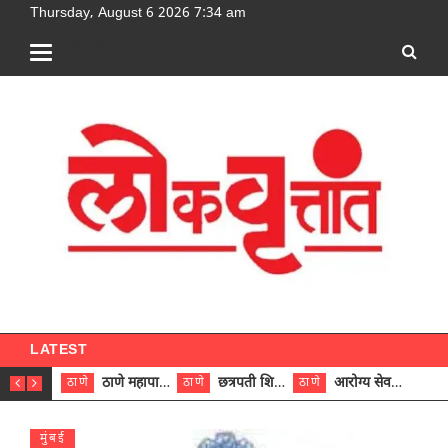
Thursday, August 6 2026 7:34 am
[google-translator]
LATEST
ठाणे महापालिकेच्या नऊ प्रभाग समित्यांवर अध्यक्ष विराजमान
छत्रपती शिवाजी महाराज रुग्णालयात दुर्मिळ ट्युमरची यशस्वी शस्त्रक्रिया
आरोग्य सेवक (पुरुष) पदावरून ११ कर्मचाऱ्यांना आरोग्य सहाय्यक (पुरुष) पदावर पदोन्नती; मुख्य कार्यकारी अधिकारी रणजित यादव यांच्या हस्ते आदेश वितरण
ठाणे
ठाणे
ठाणे
ठाणे
मुंबई