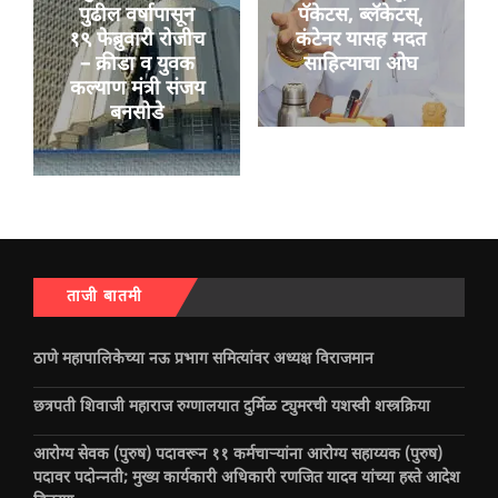
पुढील वर्षापासून
पॅकेटस, ब्लॅकेटस्,
१९ फेब्रुवारी रोजीच
कंटेनर यासह मदत
– क्रीडा व युवक
साहित्याचा ओघ
कल्याण मंत्री संजय
बनसोडे
ताजी बातमी
ठाणे महापालिकेच्या नऊ प्रभाग समित्यांवर अध्यक्ष विराजमान
छत्रपती शिवाजी महाराज रुग्णालयात दुर्मिळ ट्युमरची यशस्वी शस्त्रक्रिया
आरोग्य सेवक (पुरुष) पदावरून ११ कर्मचाऱ्यांना आरोग्य सहाय्यक (पुरुष)
पदावर पदोन्नती; मुख्य कार्यकारी अधिकारी रणजित यादव यांच्या हस्ते आदेश