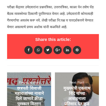
परीक्षा केंद्रावर उमेदवारांना प्रश्नपत्रिका, उत्तरपत्रिका, काळा पेन तसेच पॅड
बैठक व्यवस्थेच्या ठिकाणी पुरविण्यात येणार आहे. उमेदवारांनी कोणत्याही
गैरमार्गाचा अवलंब करू नये. लेखी परीक्षा नि:पक्ष व पारदर्शकपणे घेण्यात
येणार असल्याचे प्रणय अशोक यांनी कळविले आहे.
Share this article:
Previous Post
Next Post
छत्रपती शिवाजी
मुख्यमंत्री एकनाथ
महाराजांच्या नावाने
शिंदे यांच्या
दिले जाणारे क्रीडा
आवाहनाला
पुरस्कार वितरण
प्रतिसाद देत फूड