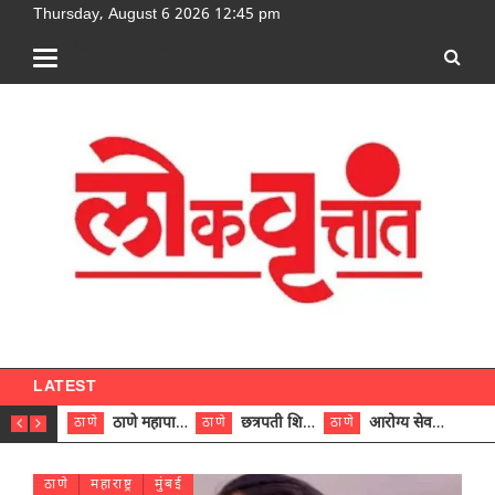
Thursday, August 6 2026 12:45 pm
[google-translator]
LATEST
ठाणे महापालिकेच्या नऊ प्रभाग समित्यांवर अध्यक्ष विराजमान
छत्रपती शिवाजी महाराज रुग्णालयात दुर्मिळ ट्युमरची यशस्वी शस्त्रक्रिया
आरोग्य सेवक (पुरुष) पदावरून ११ कर्मचाऱ्यांना आरोग्य सहाय्यक (पुरुष) पदावर पदोन्नती; मुख्य कार्यकारी अधिकारी रणजित यादव यांच्या हस्ते आदेश वितरण
ठाणे
ठाणे
ठाणे
ठाणे
ठाणे
महाराष्ट्र
मुंबई