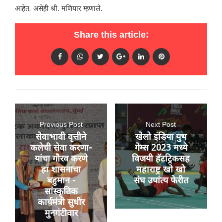
आहेत, असेही श्री. मणियार म्हणाले.
Share this article:
Previous Post
Next Post
सेवाभावी वृत्तीने
खेलो इंडिया युथ
कलेची सेवा करणा-
गेम्स 2023 मध्ये
यांचा गौरव करणे
विजयी हॅटट्रिकसह
हा शासनाचा
महाराष्ट्र खो खो
बहुमान -
संघ उपांत्य फेरीत
सांस्कृतिक
कार्यमंत्री सुधीर
मुनगंटीवार