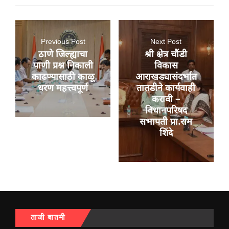
Previous Post
Next Post
ठाणे जिल्ह्याचा
श्री क्षेत्र चौंडी
पाणी प्रश्न निकाली
विकास
काढण्यासाठी काळू
आराखड्यासंदर्भात
धरण महत्त्वपूर्ण
तातडीने कार्यवाही
करावी –
विधानपरिषद
सभापती प्रा.राम
शिंदे
ताजी बातमी