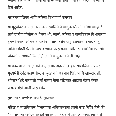
सवाल करत त्यांनी पोलिसांना या सगळ्या बाबींची चौकशी करण्याचे आदेश
दिले आहेत.
महानगरपालिका आणि महिला विभागांशी समन्वय
या मुद्द्यांवर उल्हासनगर महानगरपालिकेचे आयुक्त श्रीमती मनीषा आव्हाळे,
ठाणे ग्रामीण पोलीस अधीक्षक श्री. स्वामी, महिला व बालविकास विभागाच्या
सुवर्णा पवार, अधिकारी संतोष भोसले, तसेच समुपदेशकांशी संवाद साधून
त्यांनी माहिती घेतली. याच दरम्यान, उल्हासनगरमधील इतर बालिकाश्रमांची
चौकशी करण्याची विनंतीही त्यांनी आयुक्तांना केली आहे.
या प्रकरणाच्या अनुषंगाने उल्हासनगर शहरातील इतर सामाजिक प्रश्नांवर
मुख्यमंत्री देवेंद्र फडणवीस, उपमुख्यमंत्री एकनाथ शिंदे आणि खासदार डॉ.
श्रीकांत शिंदे यांच्याशी चर्चा करून येत्या महिन्यात आढावा बैठक घेणार
असल्याचेही त्यांनी जाहीर केले.
मुलींच्या सशक्तीकरणासाठी पुढाकार
महिला व बालविकास विभागाच्या अधिकाऱ्यांना त्यांनी स्पष्ट निर्देश दिले की,
“या मुलींच्या मार्गदर्शनासाठी ऑनलाइन बैठकांचे आयोजन करा, त्यांच्याशी