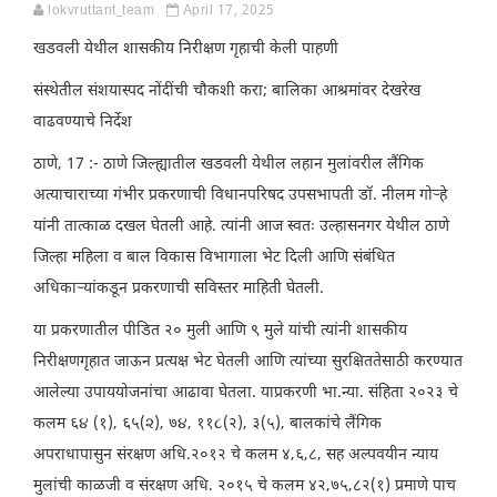
lokvruttant_team
April 17, 2025
खडवली येथील शासकीय निरीक्षण गृहाची केली पाहणी
संस्थेतील संशयास्पद नोंदींची चौकशी करा; बालिका आश्रमांवर देखरेख
वाढवण्याचे निर्देश
ठाणे, 17 :- ठाणे जिल्ह्यातील खडवली येथील लहान मुलांवरील लैंगिक
अत्याचाराच्या गंभीर प्रकरणाची विधानपरिषद उपसभापती डॉ. नीलम गोऱ्हे
यांनी तात्काळ दखल घेतली आहे. त्यांनी आज स्वतः उल्हासनगर येथील ठाणे
जिल्हा महिला व बाल विकास विभागाला भेट दिली आणि संबंधित
अधिकाऱ्यांकडून प्रकरणाची सविस्तर माहिती घेतली.
या प्रकरणातील पीडित २० मुली आणि ९ मुले यांची त्यांनी शासकीय
निरीक्षणगृहात जाऊन प्रत्यक्ष भेट घेतली आणि त्यांच्या सुरक्षिततेसाठी करण्यात
आलेल्या उपाययोजनांचा आढावा घेतला. याप्रकरणी भा.न्या. संहिता २०२३ चे
कलम ६૪ (१), ६५(૨), ७૪, ११૮(२), ३(५), बालकांचे लैंगिक
अपराधापासुन संरक्षण अधि.२०१२ चे कलम ४,६,८, सह अल्पवयीन न्याय
मुलांची काळजी व संरक्षण अधि. २०१५ चे कलम ४२,७५,८२(१) प्रमाणे पाच