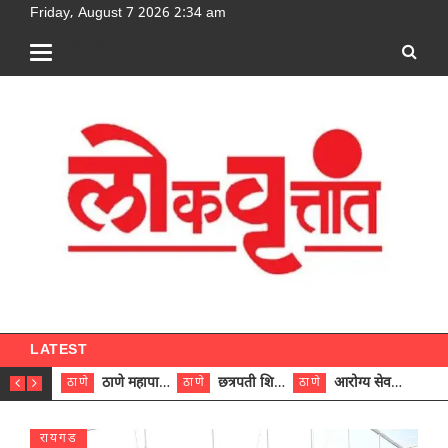
Friday, August 7 2026 2:34 am
[google-translator]
LATEST
ठाणे महापालिकेच्या नऊ प्रभाग समित्यांवर अध्यक्ष विराजमान
छत्रपती शिवाजी महाराज रुग्णालयात दुर्मिळ ट्युमरची यशस्वी शस्त्रक्रिया
आरोग्य सेवक (पुरुष) पदावरून ११ कर्मचाऱ्यांना आरोग्य सहाय्यक (पुरुष) पदावर पदोन्नती; मुख्य कार्यकारी अधिकारी रणजित यादव यांच्या हस्ते आदेश वितरण
ठाणे
ठाणे
ठाणे
ठाणे
रायगड