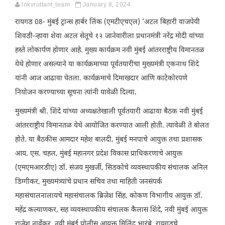
lokvruttant_team
January 8, 2024
रायगड 08- मुंबई ट्रान्स हार्बर लिंक (एमटीएचएल) ‘अटल बिहारी वाजपेयी
शिवडी-न्हावा शेवा अटल सेतूचे १२ जानेवारीला प्रधानमंत्री नरेंद्र मोदी यांच्या
हस्ते लोकार्पण होणार आहे. मुख्य कार्यक्रम नवी मुंबई आंतरराष्ट्रीय विमानतळ
येथे होणार असल्याने या कार्यक्रमाच्या पूर्वतयारीचा मुख्यमंत्री एकनाथ शिंदे
यांनी आज आढावा घेतला. कार्यक्रमाचे दिमाखदार आणि काटेकोरपणे
नियोजन करण्याच्या सूचना त्यांनी यावेळी दिल्या.
मुख्यमंत्री श्री. शिंदे यांच्या अध्यक्षतेखाली पूर्वतयारी आढावा बैठक नवी मुंबई
आंतरराष्ट्रीय विमानतळ येथे आयोजित करण्यात आली होती. त्यावेळी ते बोलत
होते. या बैठकीस आमदार महेश बालदी, मुंबई मनपाचे आयुक्त तथा प्रशासक
आय. एस. चहल, मुंबई महानगर प्रदेश विकास प्राधिकरणाचे आयुक्त
(एमएमआरडीए) डॉ. संजय मुखर्जी, सिडकोचे व्यवस्थापकीय संचालक अनिल
डिग्गीकर, मुख्यमंत्र्यांचे प्रधान सचिव तथा माहिती जनसंपर्क
महासंचालनालायचे महासंचालक ब्रिजेश सिंह, कोकण विभागीय आयुक्त डॉ.
महेंद्र कल्याणकर, सह व्यवस्थापकीय संचालक कैलास शिंदे, नवी मुंबई आयुक्त
राजेश नार्वेकर, नवी मुंबई पोलीस आयुक्त मिलिंद भारंबे, रायगडचे