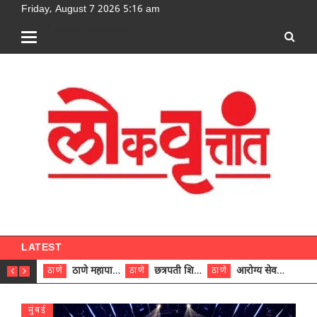
Friday, August 7 2026 5:16 am
[google-translator]
LATEST
ठाणे महापालिकेच्या नऊ प्रभाग समित्यांवर अध्यक्ष विराजमान
छत्रपती शिवाजी महाराज रुग्णालयात दुर्मिळ ट्युमरची यशस्वी शस्त्रक्रिया
आरोग्य सेवक (पुरुष) पदावरून ११ कर्मचाऱ्यांना आरोग्य सहाय्यक (पुरुष) पदावर पदोन्नती; मुख्य कार्यकारी अधिकारी रणजित यादव यांच्या हस्ते आदेश वितरण
ठाणे
ठाणे
ठाणे
ठाणे
मुंबई