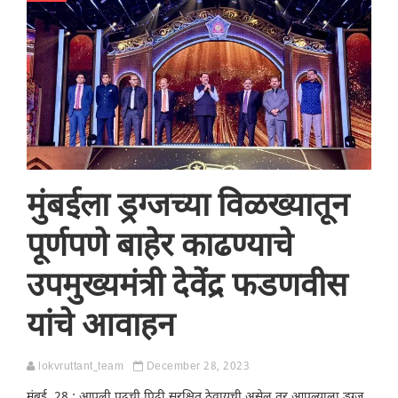
मुंबईला ड्रग्जच्या विळख्यातून
पूर्णपणे बाहेर काढण्याचे
उपमुख्यमंत्री देवेंद्र फडणवीस
यांचे आवाहन
lokvruttant_team
December 28, 2023
मुंबई, 28 : आपली पुढची पिढी सुरक्षित ठेवायची असेल तर आपल्याला ड्रग्ज