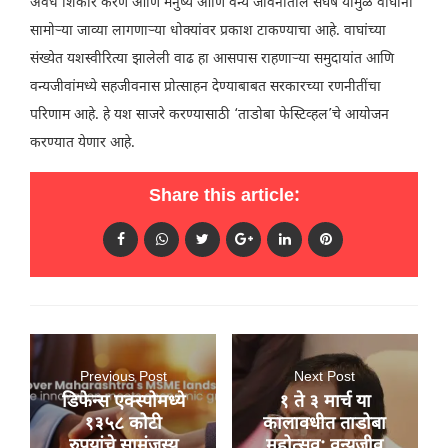
अवैध शिकार करणे आणि मनुष्य आणि वन्य जीवनातील संघर्ष यामुळे वाघांना
सामोऱ्या जाव्या लागणाऱ्या धोक्यांवर प्रकाश टाकण्याचा आहे. वाघांच्या
संख्येत यशस्वीरित्या झालेली वाढ हा आसपास राहणाऱ्या समुदायांत आणि
वन्यजीवांमध्ये सहजीवनास प्रोत्साहन देण्याबाबत सरकारच्या रणनीतींचा
परिणाम आहे. हे यश साजरे करण्यासाठी ‘ताडोबा फेस्टिव्हल’चे आयोजन
करण्यात येणार आहे.
Share this article:
Previous Post
Next Post
डिफेन्स एक्स्पोमध्ये
१ ते ३ मार्च या
१३५८ कोटी
कालावधीत ताडोबा
रुपयांचे सामंजस्य
महोत्सव; वन्यजीव