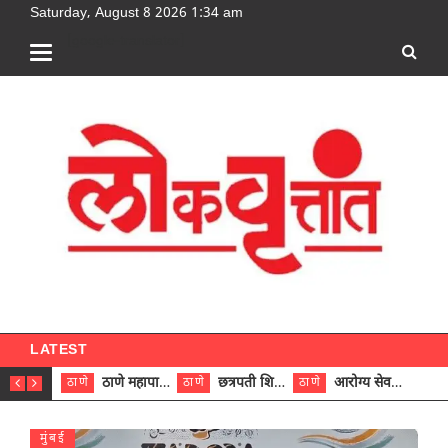
Saturday, August 8 2026 1:34 am
[google-translator]
LATEST
ठाणे महापालिकेच्या नऊ प्रभाग समित्यांवर अध्यक्ष विराजमान
छत्रपती शिवाजी महाराज रुग्णालयात दुर्मिळ ट्युमरची यशस्वी शस्त्रक्रिया
आरोग्य सेवक (पुरुष) पदावरून ११ कर्मचाऱ्यांना आरोग्य सहाय्यक (पुरुष) पदावर पदोन्नती; मुख्य कार्यकारी अधिकारी रणजित यादव यांच्या हस्ते आदेश वितरण
ठाणे
ठाणे
ठाणे
ठाणे
मुंबई