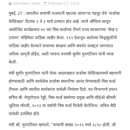
lokvruttant_team
February 27, 2024
मुंबई, 27 : जगातील वाघांची राजधानी म्हटल्या जाणाऱ्या चंद्रपूर येथे ‘ताडोबा
फेस्टिव्हल’ दिनांक १ ते ३ मार्च दरम्यान होत आहे. त्याचे औचित्य साधून
आयोजित कार्यक्रमात ७१ व्या मिस वर्ल्डच्या टीमने राज्य सरकारच्या ‘सेव्ह द
टायगर’ मोहिमेला पाठिंबा जाहीर केला. ११२ देशातून आलेल्या विश्वसुंदरींनी
पाठिंबा जाहीर केल्याने वाघाच्या संरक्षण आणि संवर्धन याबद्दल जगभरात
अधिक जागृती होईल, अशी भावना वनमंत्री सुधीर मुनगंटीवार यांनी व्यक्त
केली.
मंत्री सुधीर मुनगंटीवार यांनी येत्या आठवड्यात ताडोबा फेस्टिव्हलमध्ये सहभागी
होण्यासाठी आणि त्यावेळेस ताडोबा सफारीचा आनंद घेण्यासाठी मिस वर्ल्ड
टीमला आणि त्यातील स्पर्धकांना यावेळी निमंत्रण दिले. वन विभागाचे प्रधान
सचिव बी. वेणुगोपाल रेड्डी, मिस वर्ल्ड संस्थेच्या प्रमुख आणि सीईओ श्रीमती
जूलिया मॉरली, २०२३ या वर्षाची मिस वर्ल्ड विजेती कॅरोलिना, जमिल सैदी
यावेळी उपस्थित होते.
मंत्री श्री. मुनगंटीवार म्हणाले, “वाघांची संख्या २०१६ मध्ये ३८९० होती, जी