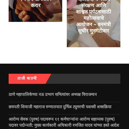
करार
संरक्षण आणि
शाश्वत पर्यटनासाठी
महोत्सवाचे
आयोजन – वनमंत्री
सुधीर मुनगंटीवार
ताजी बातमी
ठाणे महापालिकेच्या नऊ प्रभाग समित्यांवर अध्यक्ष विराजमान
छत्रपती शिवाजी महाराज रुग्णालयात दुर्मिळ ट्युमरची यशस्वी शस्त्रक्रिया
आरोग्य सेवक (पुरुष) पदावरून ११ कर्मचाऱ्यांना आरोग्य सहाय्यक (पुरुष)
पदावर पदोन्नती; मुख्य कार्यकारी अधिकारी रणजित यादव यांच्या हस्ते आदेश