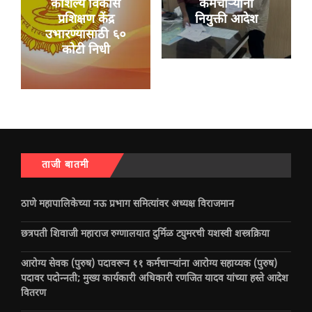
कौशल्य विकास
कर्मचाऱ्यांना
प्रशिक्षण केंद्र
नियुक्ती आदेश
उभारण्यासाठी ६०
कोटी निधी
ताजी बातमी
ठाणे महापालिकेच्या नऊ प्रभाग समित्यांवर अध्यक्ष विराजमान
छत्रपती शिवाजी महाराज रुग्णालयात दुर्मिळ ट्युमरची यशस्वी शस्त्रक्रिया
आरोग्य सेवक (पुरुष) पदावरून ११ कर्मचाऱ्यांना आरोग्य सहाय्यक (पुरुष)
पदावर पदोन्नती; मुख्य कार्यकारी अधिकारी रणजित यादव यांच्या हस्ते आदेश
वितरण