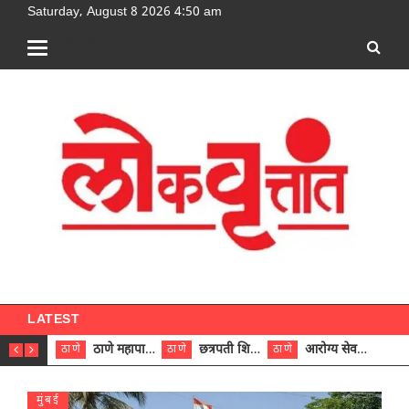
Saturday, August 8 2026 4:50 am
[google-translator]
LATEST
ठाणे महापालिकेच्या नऊ प्रभाग समित्यांवर अध्यक्ष विराजमान
छत्रपती शिवाजी महाराज रुग्णालयात दुर्मिळ ट्युमरची यशस्वी शस्त्रक्रिया
आरोग्य सेवक (पुरुष) पदावरून ११ कर्मचाऱ्यांना आरोग्य सहाय्यक (पुरुष) पदावर पदोन्नती; मुख्य कार्यकारी अधिकारी रणजित यादव यांच्या हस्ते आदेश वितरण
ठाणे
ठाणे
ठाणे
ठाणे
मुंबई