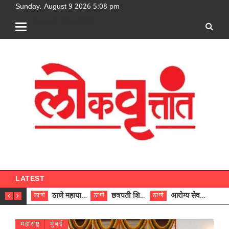
Sunday, August 9 2026 5:08 pm
[google-translator]
LATEST
ठाणे महापालिकेच्या नऊ प्रभाग समित्यांवर अध्यक्ष विराजमान
छत्रपती शिवाजी महाराज रुग्णालयात दुर्मिळ ट्युमरची यशस्वी शस्त्रक्रिया
आरोग्य सेवक (पुरुष) पदावरून ११ कर्मचाऱ्यांना आरोग्य सहाय्यक (पुरुष) पदावर पदोन्नती; मुख्य कार्यकारी अधिकारी रणजित यादव यांच्या हस्ते आदेश वितरण
ठाणे
ठाणे
ठाणे
ठाणे
महाराष्ट्र
मुंबई