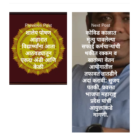
Previous Post
Next Post
शालेय पोषण
कोविड काळात
आहारात
मृत्यु पावलेल्या
विद्यार्थ्यांना आता
सफाई कर्मचाऱ्यांची
आठवड्यातून
थकीत रक्कम व
एकदा अंडी आणि
सातव्या वेतन
केळी
आयोगातील
तफावत तातडीने
अदा करावी: सुजय
पतकी, प्रवक्ता
भाजपा महाराष्ट्र
प्रदेश यांची
आयुक्तांकडे
मागणी.