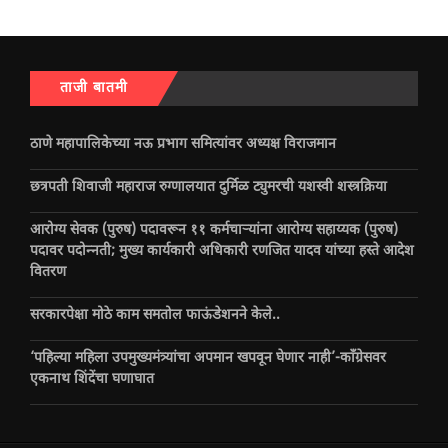
ताजी बातमी
ठाणे महापालिकेच्या नऊ प्रभाग समित्यांवर अध्यक्ष विराजमान
छत्रपती शिवाजी महाराज रुग्णालयात दुर्मिळ ट्युमरची यशस्वी शस्त्रक्रिया
आरोग्य सेवक (पुरुष) पदावरून ११ कर्मचाऱ्यांना आरोग्य सहाय्यक (पुरुष)
पदावर पदोन्नती; मुख्य कार्यकारी अधिकारी रणजित यादव यांच्या हस्ते आदेश
वितरण
सरकारपेक्षा मोठे काम समतोल फाऊंडेशनने केले..
‘पहिल्या महिला उपमुख्यमंत्र्यांचा अपमान खपवून घेणार नाही’-काँग्रेसवर
एकनाथ शिंदेंचा घणाघात