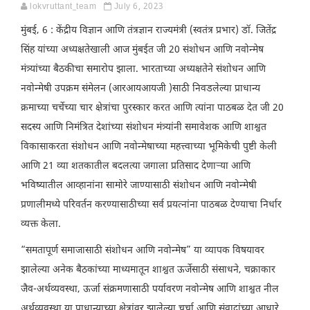
lokvruttant_team
July 6, 2023
मुंबई, 6 : केंद्रीय विज्ञान आणि तंत्रज्ञान राज्यमंत्री (स्वतंत्र प्रभार) डॉ. जितेंद्र
सिंह यांच्या अध्यक्षतेखाली आज मुंबईत जी 20 संशोधन आणि नवोन्मेष
मंत्र्यांच्या बैठकीचा समारोप झाला. भारताच्या अध्यक्षतेने संशोधन आणि
नवोन्मेषी उपक्रम संमेलन (आरआयआयजी )साठी निवडलेल्या प्राधान्य
क्रमाच्या चर्चेच्या चार क्षेत्रांचा पुरस्कार करत आणि त्यांना पाठबळ देत जी 20
सदस्य आणि निमंत्रित देशांच्या संशोधन मंत्र्यांनी समावेशक आणि शाश्वत
विकासाकरता संशोधन आणि नवोन्मेषाच्या महत्त्वाच्या भूमिकेची पुष्टी केली
आणि 21 व्या शतकातील बदलत्या जगाला प्रतिसाद देणाऱ्या आणि
भविष्यातील आव्हानांना सामोरे जाण्यासाठी संशोधन आणि नवोन्मेषी
प्रणालीमध्ये परिवर्तन करण्यासाठीच्या सर्व प्रयत्नांना पाठबळ देण्याचा निर्धार
व्यक्त केला.
“समतापूर्ण समाजासाठी संशोधन आणि नवोन्मेष” या व्यापक विषयावर
झालेल्या अनेक बैठकांच्या माध्यमातून शाश्वत ऊर्जेसाठी संसाधने, चक्राकार
जैव-अर्थव्यवस्था, ऊर्जा संक्रमणासाठी पर्यावरण नवोन्मेष आणि शाश्वत नील
अर्थव्यवस्था या प्राधान्याच्या क्षेत्रांवर झालेल्या चर्चा आणि संवादांच्या आधारे