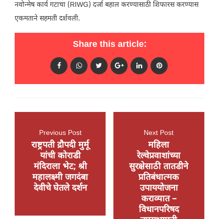
नवोन्मेष कार्य गटाचा (RIWG) दर्जा बहाल करण्यासाठी शिफारस करण्यास
एकमताने सहमती दर्शवली.
Share this article:
Previous Post
Next Post
राष्ट्रपती द्रौपदी मुर्मू
महिला
यांची कोराडी
रेल्वेप्रवाशांच्या
मंदिराला भेट; श्री
सुरक्षेसाठी तातडीने
महालक्ष्मी जगदंबा
प्रतिबंधात्मक
देवीचे घेतले दर्शन
उपाययोजना
कराव्यात –
विधानपरिषद