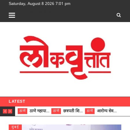
Saturday, August 8 2026 7:01 pm
[google-translator]
LATEST
ठाणे महापालिकेच्या नऊ प्रभाग समित्यांवर अध्यक्ष विराजमान
छत्रपती शिवाजी महाराज रुग्णालयात दुर्मिळ ट्युमरची यशस्वी शस्त्रक्रिया
आरोग्य सेवक (पुरुष) पदावरून ११ कर्मचाऱ्यांना आरोग्य सहाय्यक (पुरुष) पदावर पदोन्नती; मुख्य कार्यकारी अधिकारी रणजित यादव यांच्या हस्ते आदेश वितरण
ठाणे
ठाणे
ठाणे
ठाणे
मुंबई