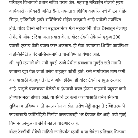
परिवहन विभागाचे प्रधान सचिव पराग जैन, महाराष्ट्र मेरिटाईम बोर्डाचे मुख्य
कार्यकारी अधिकारी अमित सैनी, नयनतारा शिपिंग कार्पोरेशनचे कॅप्टन रोहित
सिन्हा, इन्फिनिटी हार्बर सर्व्हिसेसचे सोहेल काझानी आदी यावेळी उपस्थित
होते. वॉटर टॅक्सी सेवेच्या उद्घाटनानंतर मंत्री महोदयांनी वॉटर टॅक्सीतून बेलापूर
ते गेट वे ऑफ इंडिया असा प्रवास केला. वॉटर टॅक्सी सेवेमध्ये एकूण 200
प्रवासी एकाच वेळी प्रवास करू शकतात. ही सेवा नयनतारा शिपिंग कार्पोरेशन
व इन्फिनिटी हार्बर सर्व्हिसेसमार्फत चालविण्यात येणार आहे.
श्री. भुसे म्हणाले की, नवी मुंबई, ठाणे येथील प्रवाशांना मुंबईत रस्ते मार्गाने
जाताना खूप वेळ जातो तसेच वाहतूक कोंडी होते. रस्ते मार्गावरील ताण कमी
करण्यासाठी बेलापूर ते गेट वे ऑफ इंडिया ही वॉटर टॅक्सी उपयुक्त ठरणार
आहे. यामुळे प्रवासाच्या वेळेची व इंधनाची बचत होऊन वाहनांचे प्रदुषण कमी
होण्यास मदत होणार आहे. या सेवेचे दर कमी करण्यासाठी तसेच सेवेच्या
सुविधा वाढविण्यासाठी प्रयत्नशील आहोत. तसेच जेट्टीपासून ते इच्छितस्थळी
जाण्यासाठी कनेटिव्हिटी निर्माण करण्यावरही भर देण्यात येत आहे. नवी मुंबई
विमानतळामुळे या सेवेचे महत्त्व वाढणार आहे.
वॉटर टॅक्सीची सेवेची माहिती जनतेपर्यंत व्हावी व या सेवेला प्रतिसाद मिळावा,