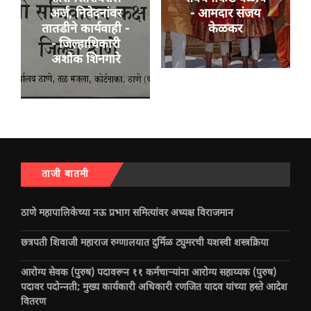
अर्ज, निवेदनांवर
- आमदार संजय
तातडीने कार्यवाही -
केळकर
- जिल्हाधिकारी
अशोक शिनगारे
ताजी बातमी
ठाणे महापालिकेच्या नऊ प्रभाग समित्यांवर अध्यक्ष विराजमान
छत्रपती शिवाजी महाराज रुग्णालयात दुर्मिळ ट्युमरची यशस्वी शस्त्रक्रिया
आरोग्य सेवक (पुरुष) पदावरून ११ कर्मचाऱ्यांना आरोग्य सहाय्यक (पुरुष)
पदावर पदोन्नती; मुख्य कार्यकारी अधिकारी रणजित यादव यांच्या हस्ते आदेश
वितरण