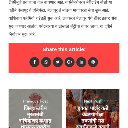
टॅक्सीमुळे प्रवाशांचा वेळ वाचणार आहे. यासेवेबरोबरच मेरीटाईम बोर्डाच्या
वतीने बेलापूर ते एलिफंटा, बेलापूर ते मांडवा मार्गावरही सेवा सुरू आहे.
याशिवाय फ्लेमिंगो राईडही सुरू आहे. लवकरच बेलापूर येथे हॉवर क्राफ्ट सेवा
सुरू करणार आहोत. पर्यटनाच्या वाढीसाठी जेट्टीचा वापर व्हावा, या दृष्टिने
नियोजन सुरू आहे.
Share this article:
Previous Post
Next Post
जिल्हास्तरीय
हुक्का पार्लर कडे
मुख्यमंत्री
वळण्यापेक्षा
सचिवालय कक्षात
तरुणांनी गड
शासनस्तरावरील
संवर्धनाकडे वळावे