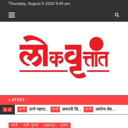
Thursday, August 6 2026 9:49 pm
[google-translator]
LATEST
ठाणे महापालिकेच्या नऊ प्रभाग समित्यांवर अध्यक्ष विराजमान
छत्रपती शिवाजी महाराज रुग्णालयात दुर्मिळ ट्युमरची यशस्वी शस्त्रक्रिया
आरोग्य सेवक (पुरुष) पदावरून ११ कर्मचाऱ्यांना आरोग्य सहाय्यक (पुरुष) पदावर पदोन्नती; मुख्य कार्यकारी अधिकारी रणजित यादव यांच्या हस्ते आदेश वितरण
ठाणे
ठाणे
ठाणे
ठाणे
ठाणे
नवी-मुंबई
महाराष्ट्र
मुंबई