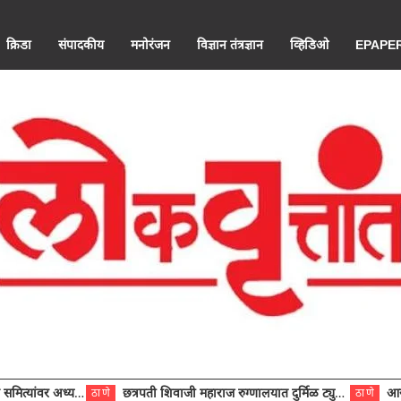
क्रिडा
संपादकीय
मनोरंजन
विज्ञान तंत्रज्ञान
व्हिडिओ
EPAPE
ंवर अध्यक्ष विराजमान
छत्रपती शिवाजी महाराज रुग्णालयात दुर्मिळ ट्युमरची यशस्वी शस्त्रक्रिया
आरोग्य से
ठाणे
ठाणे