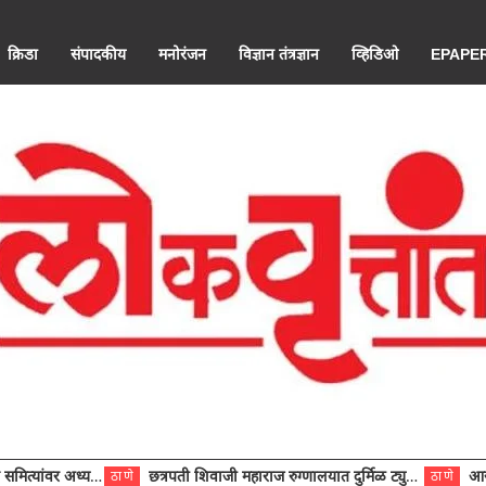
क्रिडा
संपादकीय
मनोरंजन
विज्ञान तंत्रज्ञान
व्हिडिओ
EPAPE
ंवर अध्यक्ष विराजमान
छत्रपती शिवाजी महाराज रुग्णालयात दुर्मिळ ट्युमरची यशस्वी शस्त्रक्रिया
आरोग्य से
ठाणे
ठाणे