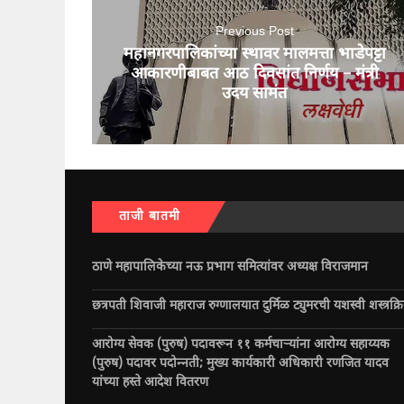
Previous Post
महानगरपालिकांच्या स्थावर मालमत्ता भाडेपट्टा
आकारणीबाबत आठ दिवसांत निर्णय – मंत्री
उदय सामंत
ताजी बातमी
ठाणे महापालिकेच्या नऊ प्रभाग समित्यांवर अध्यक्ष विराजमान
छत्रपती शिवाजी महाराज रुग्णालयात दुर्मिळ ट्युमरची यशस्वी शस्त्रक्र
आरोग्य सेवक (पुरुष) पदावरून ११ कर्मचाऱ्यांना आरोग्य सहाय्यक
(पुरुष) पदावर पदोन्नती; मुख्य कार्यकारी अधिकारी रणजित यादव
यांच्या हस्ते आदेश वितरण