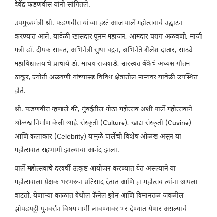
देवेंद्र फडणवीस यांनी सांगितले.
उपमुख्यमंत्री श्री. फडणवीस यांच्या हस्ते आज पार्ले महोत्सवाचे उद्घाटन
करण्यात आले. यावेळी खासदार पूनम महाजन, आमदार पराग अळवणी, माजी
मंत्री डॉ. दीपक सावंत, अभिनेत्री सुधा चंद्रन, अभिनेते शैलेश दातार, साठ्ये
महाविद्यालयाचे प्राचार्य डॉ. माधव राजवाडे, सारस्वत बँकेचे अध्यक्ष गौतम
ठाकूर, ज्योती अळवणी यांच्यासह विविध क्षेत्रातील मान्यवर यावेळी उपस्थित
होते.
श्री. फडणवीस म्हणाले की, मुंबईतील मोठा महोत्सव अशी पार्ले महोत्सवाने
ओळख निर्माण केली आहे. संस्कृती (Culture), खाद्य संस्कृती (Cusine)
आणि कलाकार (Celebrity) यामुळे पार्लेची विशेष ओळख असून या
महोत्सवात सहभागी झाल्याचा आनंद झाला.
पार्ले महोत्सवाचे दरवर्षी उत्कृष्ट आयोजन करण्यात येत असल्याने या
महोत्सवाला प्रेक्षक भरभरून प्रतिसाद देतात आणि हा महोत्सव त्यांना आपला
वाटतो. येणाऱ्या काळात येथील फॅनेल झोन आणि विमानतळ जवळील
झोपडपट्टी पुनवर्सन विषय मार्गी लावण्यावर भर देण्यात येणार असल्याचे