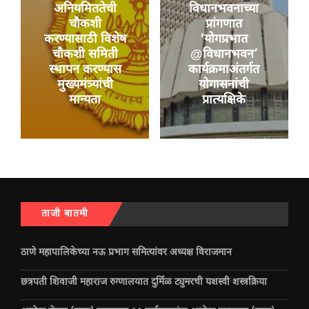
अनियमिततेची
विधानभवनाच्या
चौकशी
प्रांगणात
करण्यासाठी विशेष
‘योगप्रभात
चौकशी समिती
@विधानभवन’
स्थापन करण्यास
कार्यक्रमाअंतर्गत
मुख्यमंत्र्यांची
योगासनांची
मान्यता
प्रात्यक्षिके
ताजी बातमी
ठाणे महापालिकेच्या नऊ प्रभाग समित्यांवर अध्यक्ष विराजमान
छत्रपती शिवाजी महाराज रुग्णालयात दुर्मिळ ट्युमरची यशस्वी शस्त्रक्रिया