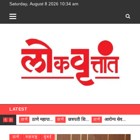
Saturday, August 8 2026 10:34 am
[google-translator]
LATEST
ठाणे महापालिकेच्या नऊ प्रभाग समित्यांवर अध्यक्ष विराजमान
छत्रपती शिवाजी महाराज रुग्णालयात दुर्मिळ ट्युमरची यशस्वी शस्त्रक्रिया
आरोग्य सेवक (पुरुष) पदावरून ११ कर्मचाऱ्यांना आरोग्य सहाय्यक (पुरुष) पदावर पदोन्नती; मुख्य कार्यकारी अधिकारी रणजित यादव यांच्या हस्ते आदेश वितरण
ठाणे
ठाणे
ठाणे
ठाणे
ठाणे
महाराष्ट्र
मुंबई