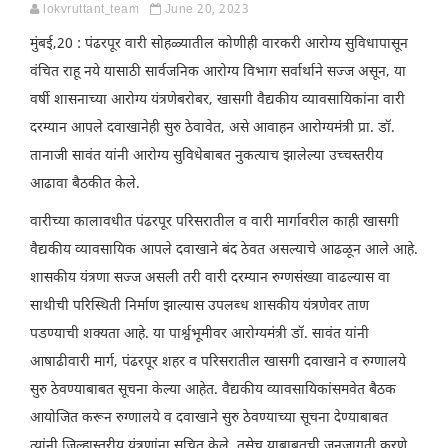
lokvruttant_team
June 20, 2023
मुंबई,20 : पंढरपूर वारी सोहळ्यातील कोणीही वारकरी आरोग्य सुविधापासून
वंचित राहू नये यासाठी सार्वजनिक आरोग्य विभाग सर्वार्थाने सज्ज असून, या
वर्षी शासनाच्या आरोग्य यंत्रणेबरोबर, खासगी वैद्यकीय व्यावसायिकांना वारी
दरम्यान आपले दवाखानेही सुरु ठेवावेत, असे आवाहन आरोग्यमंत्री प्रा. डॉ.
तानाजी सावंत यांनी आरोग्य सुविधेबाबत नुकत्याच झालेल्या उच्चस्तरीय
आढावा बैठकीत केले.
वारीच्या कालावधीत पंढरपूर परिसरातील व वारी मार्गावरील काही खासगी
वैद्यकीय व्यावसायिक आपले दवाखाने बंद ठेवत असल्याचे आढळून आले आहे.
शासकीय यंत्रणा सज्ज असली तरी वारी दरम्यान रुग्णसंख्या वाढल्यास वा
साथीची परिस्थिती निर्माण झाल्यास उपलब्ध शासकीय यंत्रणेवर ताण
पडण्याची शक्यता आहे. या पार्श्वभूमीवर आरोग्यमंत्री डॉ. सावंत यांनी
आषाढीवारी मार्ग, पंढरपूर शहर व परिसरातील खासगी दवाखाने व रुग्णालये
सुरु ठेवण्याबाबत सूचना केल्या आहेत. वैद्यकीय व्यावसायिकांसमवेत बैठक
आयोजित करून रुग्णालये व दवाखाने सुरु ठेवण्याच्या सूचना देण्याबाबत
त्यांनी जिल्हास्तरीय यंत्रणांना सूचित केले. तसेच याबाबतची जनजागृती करणे,