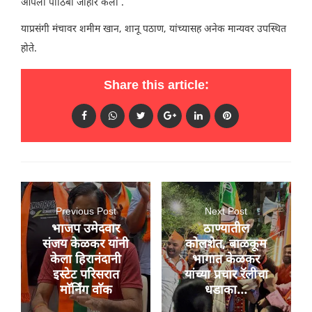
आपला पाठिंबा जाहीर केला .
याप्रसंगी मंचावर शमीम खान, शानू पठाण, यांच्यासह अनेक मान्यवर उपस्थित
होते.
Share this article:
Previous Post
Next Post
भाजप उमेदवार
ठाण्यातील
संजय केळकर यांनी
कोलशेत, बाळकूम
केला हिरानंदानी
भागात केळकर
इस्टेट परिसरात
यांच्या प्रचार रॅलीचा
माॅर्निंग वाॅक
धडाका...