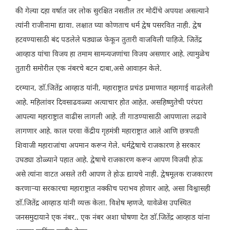
की गेल्या दहा वर्षात जर लोक सुरक्षित नसतील तर मोदींचे अपयश असल्याने
त्यांनी राजीनामा द्यावा. लक्षात घ्या कोणताच धर्म द्वेष पसरवित नाही. द्वेष
हटवण्यासाठी बंद पडलेले घड्याळ फेकून तुतारी वाजविली पाहिजे. जितेंद्र
आव्हाड यांचा विजय हा तमाम सामन्यजणांचा विजय असणार आहे. त्यामुळेच
तुतारी समोरील एक नंबरचे बटन दाबा,असे आवाहन केले.
दरम्यान, डाॅ.जितेंद्र आव्हाड यांनी, महाराष्ट्रात प्रचंड प्रमाणात महागाई वाढलेली
आहे. महिलांवर दिवसाढवळ्या अत्याचार होत आहेत. असहिष्णुतेची परंपरा
आपल्या महाराष्ट्रात वाढीस लागली आहे. ती गाडण्यासाठी आपणाला लढावे
लागणार आहे. काल परवा केंद्रीय गृहमंत्री महाराष्ट्रात आले आणि छत्रपती
शिवाजी महाराजांचा अपमान करून गेले. धर्मद्वेषाचे राजकारण हे सरकार
उघड्या डोळ्याने पहात आहे. द्वेषाचे राजकारण करून आपण विजयी होऊ
असे त्यांना वाटत असले तरी आपण ते होऊ द्यायचे नाही. द्वेषमूलक राजकारण
करणाऱ्या सरकारचा महाराष्ट्रात नक्कीच पराभव होणार आहे, असा विश्वासही
डाॅ.जितेंद्र आव्हाड यांनी व्यक्त केला. विशेष म्हणजे, यावेळेस उपस्थित
जनसमुदायाने एक नंबर.. एक नंबर अशा घोषणा देत डाॅ.जितेंद्र आव्हाड यांना