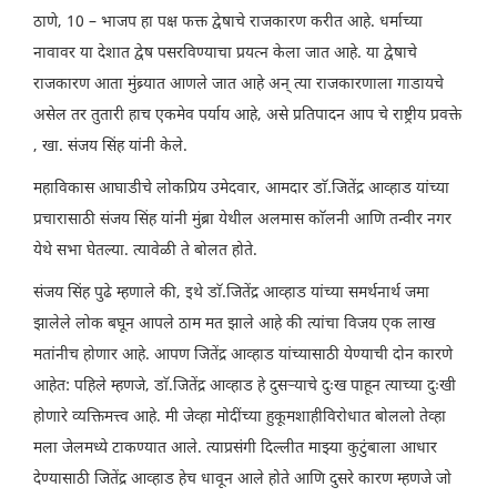
ठाणे, 10 – भाजप हा पक्ष फक्त द्वेषाचे राजकारण करीत आहे. धर्माच्या
नावावर या देशात द्वेष पसरविण्याचा प्रयत्न केला जात आहे. या द्वेषाचे
राजकारण आता मुंब्र्यात आणले जात आहे अन् त्या राजकारणाला गाडायचे
असेल तर तुतारी हाच एकमेव पर्याय आहे, असे प्रतिपादन आप चे राष्ट्रीय प्रवक्ते
, खा. संजय सिंह यांनी केले.
महाविकास आघाडीचे लोकप्रिय उमेदवार, आमदार डाॅ.जितेंद्र आव्हाड यांच्या
प्रचारासाठी संजय सिंह यांनी मुंब्रा येथील अलमास काॅलनी आणि तन्वीर नगर
येथे सभा घेतल्या. त्यावेळी ते बोलत होते.
संजय सिंह पुढे म्हणाले की, इथे डाॅ.जितेंद्र आव्हाड यांच्या समर्थनार्थ जमा
झालेले लोक बघून आपले ठाम मत झाले आहे की त्यांचा विजय एक लाख
मतांनीच होणार आहे. आपण जितेंद्र आव्हाड यांच्यासाठी येण्याची दोन कारणे
आहेत: पहिले म्हणजे, डाॅ.जितेंद्र आव्हाड हे दुसर्‍याचे दुःख पाहून त्याच्या दुःखी
होणारे व्यक्तिमत्त्व आहे. मी जेव्हा मोदींच्या हुकूमशाहीविरोधात बोललो तेव्हा
मला जेलमध्ये टाकण्यात आले. त्याप्रसंगी दिल्लीत माझ्या कुटुंबाला आधार
देण्यासाठी जितेंद्र आव्हाड हेच धावून आले होते आणि दुसरे कारण म्हणजे जो