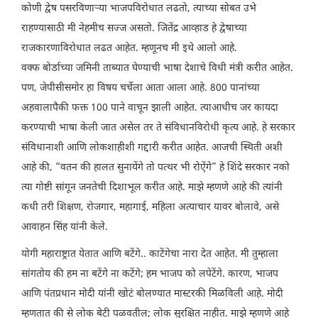
कोणी द्वेष पसरविणाऱ्या भाजपविरोधात लढतो, त्याच्या सोबत उभे
राहण्यासाठी मी नेहमीच सज्ज असतो. जितेंद्र आव्हाड हे द्वेषाच्या
राजकारणाविरोधात लढत आहेत. म्हणूनच मी इथे आलो आहे.
वक्फ बोर्डाच्या जमिनी ताब्यात घेण्याची भाषा देशाचे विधी मंत्री करीत आहेत.
पण, जेपीसीसमोर हा विषय चर्चेला आता आला आहे. 800 पानांच्या
अहवालापैकी फक्त 100 पाने वाचून झाली आहेत. त्याआधीच जर कायदा
करण्याची भाषा केली जात असेल तर ते संविधानविरोधी कृत्य आहे. हे सरकार
संविधानाशी आणि लोकशाहीशी गद्दारी करीत आहेत. आजची स्थिती अशी
आहे की, “वतन की हालत सुनायेंगे तो पत्थर भी रोऐंगे” हे शिंदे सरकार नको
त्या गोष्टी सांगून जनतेची दिशाभूल करीत आहे. माझे म्हणणे आहे की त्यांनी
कधी तरी शिक्षण, रोजगार, महागाई, महिला अत्याचार यावर बोलावे, असे
आवाहन सिंह यांनी केले.
योगी महाराष्ट्रात येतात आणि बटेंगे.. काटेंगेचा नारा देत आहेत. मी तुम्हाला
सांगतोय की हम ना बटेंगे ना कटेंगे; हम भाजप को लपेटेंगे. कारण, भाजप
आणि पंतप्रधान मोदी यांनी खोटं बोलण्यात मास्टरकी मिळविली आहे. मोदी
म्हणतात की से लोक बेटी पळवतील; लोक सुरक्षित नाहीत. माझे म्हणणे आहे