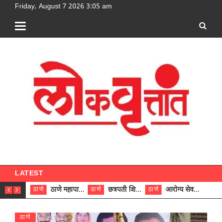
Friday, August 7 2026 3:05 am
[google-translator]
LATEST
ठाणे महापालिकेच्या नऊ प्रभाग समित्यांवर अध्यक्ष विराजमान
छत्रपती शिवाजी महाराज रुग्णालयात दुर्मिळ ट्युमरची यशस्वी शस्त्रक्रिया
आरोग्य सेवक (पुरुष) पदावरून ११ कर्मचाऱ्यांना आरोग्य सहाय्यक (पुरुष) पदावर पदोन्नती; मुख्य कार्यकारी अधिकारी रणजित यादव यांच्या हस्ते आदेश वितरण
ठाणे
ठाणे
ठाणे
ठाणे
ठाणे