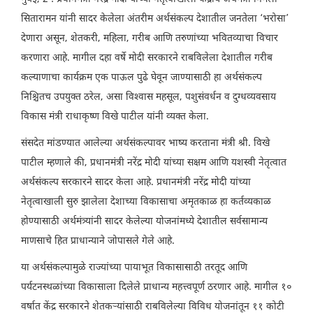
सितारामन यांनी सादर केलेला अंतरीम अर्थसंकल्प देशातील जनतेला ‘भरोसा’
देणारा असून, शेतकरी, महिला, गरीब आणि तरुणांच्या भवितव्‍याचा विचार
करणारा आहे. मागील दहा वर्षे मोदी सरकारने राबविलेला देशातील गरीब
कल्‍याणाचा कार्यक्रम एक पाऊल पुढे घेवून जाण्‍यासाठी हा अर्थसंकल्‍प
निश्चितच उपयुक्‍त ठरेल, असा विश्‍वास महसूल, पशुसंवर्धन व दुग्धव्‍यवसाय
विकास मंत्री राधाकृष्‍ण विखे पाटील यांनी व्‍यक्‍त केला.
संसदेत मांडण्यात आलेल्‍या अर्थसंकल्‍पावर भाष्‍य करताना मंत्री श्री. विखे
पाटील म्‍हणाले की, प्रधानमंत्री नरेंद्र मोदी यांच्या सक्षम आणि यशस्वी नेतृत्वात
अर्थसंकल्प सरकारने सादर केला आहे. प्रधानमंत्री नरेंद्र मोदी यांच्या
नेतृत्‍वाखाली सुरु झालेला देशाच्‍या विकासाचा अमृतकाळ हा कर्तव्‍यकाळ
होण्‍यासाठी अर्थमंत्र्यांनी सादर केलेल्‍या योजनांमध्‍ये देशातील सर्वसामान्‍य
माणसाचे हित प्राधान्‍याने जोपासले गेले आहे.
या अर्थसंकल्पामुळे राज्‍यांच्‍या पायाभूत विकासासाठी तरतूद आणि
पर्यटनस्‍थळांच्‍या विकासाला दिलेले प्राधान्‍य महत्त्वपूर्ण ठरणार आहे. मागील १०
वर्षात केंद्र सरकारने शेतकऱ्यांसाठी राबविलेल्‍या विविध योजनांतून ११ कोटी