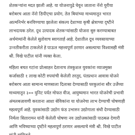
शेतकऱ्यांना मदत झाली आहे. या योजनापुढे घेवून जाताना नॅनो युरीया
बरोबरच आता नॅनो डिपीएचा प्रयोग, तेल बियांच्‍या माध्‍यमातून भारत
आत्‍मनिर्भर बनविण्‍याचा झालेला संकल्प देशाच्‍या कृषी क्षेत्राच्‍या दृष्‍टीने
लाभदायक ठरेल. दूध उत्‍पादक शेतकऱ्यांसाठी योजना सुरु करण्‍याबाबत
अर्थमंत्र्यांनी केलेले सुतोवाच स्वागतार्ह आहे. देशातील दूध व्‍यवसायाच्‍या
उन्‍नतीकरीता टाकलेले हे पाऊल महत्त्वपूर्ण ठरणार असल्‍याचा विश्‍वासही मंत्री
श्री. विखे पाटील यांनी व्‍यक्‍त केला.
महिला बचत गटांना प्रोत्‍साहन देतानाच तंत्रकुशल युवकांना व्‍याजमुक्‍त
कर्जासाठी १ लाख कोटी रुपयांची केलेली तरतुद, पंतप्रधान आवास योजने
बरोबरच आता सामान्य माणसाला दिलासा देण्यासाठी घरकुलांना सौर उर्जेच्या
माध्यमातून ३०० युनिट पर्यत मोफत वीज, आयुष्यमान भारत योजनेची प्रभावी
अंमलबजावणी करताना आशा सेविकांना या योजनेचा लाभ देण्याची घोषणाही
महत्वपूर्ण आहे. युवकांसाठी उद्योग फंड उभारुन उद्योगाला संधी देण्‍यासाठी
निर्मला सितारामन यांनी केलेली घोषणा नव उद्योजकांसाठी पाठबळ देणारी
आणि भविष्‍याच्‍या दृष्‍टीने महत्‍वपूर्ण ठरणार असल्‍याचे मंत्री श्री. विखे पाटील