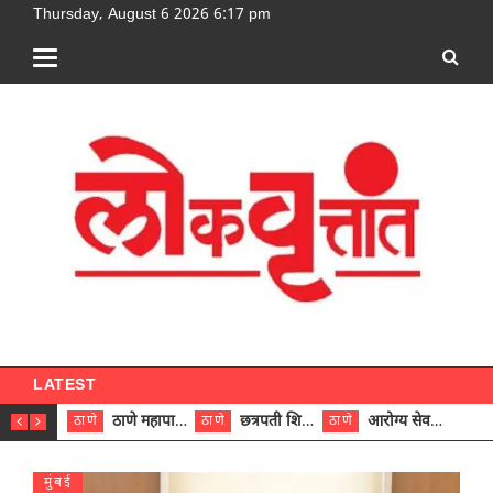
Thursday, August 6 2026 6:17 pm
[google-translator]
LATEST
ठाणे महापालिकेच्या नऊ प्रभाग समित्यांवर अध्यक्ष विराजमान
छत्रपती शिवाजी महाराज रुग्णालयात दुर्मिळ ट्युमरची यशस्वी शस्त्रक्रिया
आरोग्य सेवक (पुरुष) पदावरून ११ कर्मचाऱ्यांना आरोग्य सहाय्यक (पुरुष) पदावर पदोन्नती; मुख्य कार्यकारी अधिकारी रणजित यादव यांच्या हस्ते आदेश वितरण
ठाणे
ठाणे
ठाणे
ठाणे
मुंबई