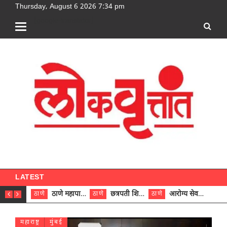
Thursday, August 6 2026 7:34 pm
[google-translator]
LATEST
ठाणे महापालिकेच्या नऊ प्रभाग समित्यांवर अध्यक्ष विराजमान
छत्रपती शिवाजी महाराज रुग्णालयात दुर्मिळ ट्युमरची यशस्वी शस्त्रक्रिया
आरोग्य सेवक (पुरुष) पदावरून ११ कर्मचाऱ्यांना आरोग्य सहाय्यक (पुरुष) पदावर पदोन्नती; मुख्य कार्यकारी अधिकारी रणजित यादव यांच्या हस्ते आदेश वितरण
ठाणे
ठाणे
ठाणे
ठाणे
महाराष्ट्र
मुंबई