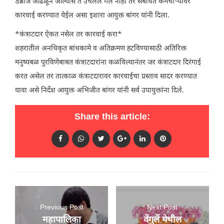
डेब्रीज आढळून आल्यास ते उचलले गेले नाही तर संबंधित कर्मचाऱ्यांवर
कारवाई करण्यात येईल असा इशारा आयुक्त बांगर यांनी दिला.
*कंत्राटदार ऐकत नसेल तर कारवाई करा*
शहरातील अनधिकृत बांधकामे व अतिक्रमण हटविण्यासाठी अतिरिक्त
मनुष्यबळ पुरविणेबाबत कंत्राटदारांना कळविल्यानंतर जर कंत्राटदार दिरंगाई
करत असेल तर तात्काळ कंत्राटदारावर कारवाईचा प्रस्ताव सादर करण्यात
यावा असे निर्देश आयुक्त अभिजीत बांगर यांनी सर्व उपायुक्तांना दिले.
Share this article:
Previous Post
Next Post
महापालिका
वेंगुर्ले येथील