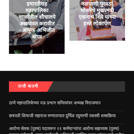
इमारतीसह
नळपाणी पुरवठा
महापालिका
योजनेचे मुख्यमंत्री
शाळांतील शौचालये
एकनाथ शिंदे यांच्या
अद्ययावत करावीत
हस्ते लोकार्पण
- आयुक्त अभिजीत
बांगर
ताजी बातमी
ठाणे महापालिकेच्या नऊ प्रभाग समित्यांवर अध्यक्ष विराजमान
छत्रपती शिवाजी महाराज रुग्णालयात दुर्मिळ ट्युमरची यशस्वी शस्त्रक्रिया
आरोग्य सेवक (पुरुष) पदावरून ११ कर्मचाऱ्यांना आरोग्य सहाय्यक (पुरुष)