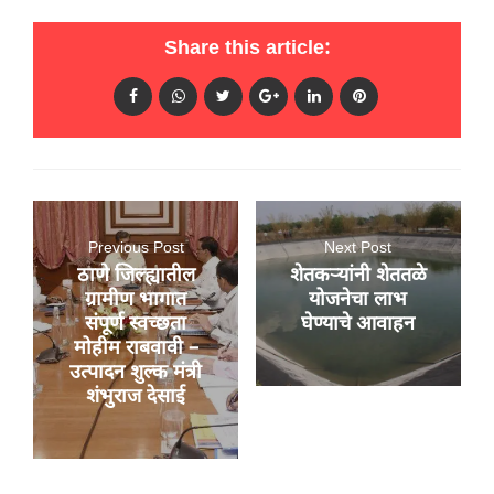
Share this article:
Previous Post
Next Post
ठाणे जिल्ह्यातील
शेतकऱ्यांनी शेततळे
ग्रामीण भागात
योजनेचा लाभ
संपूर्ण स्वच्छता
घेण्याचे आवाहन
मोहीम राबवावी –
उत्पादन शुल्क मंत्री
शंभुराज देसाई