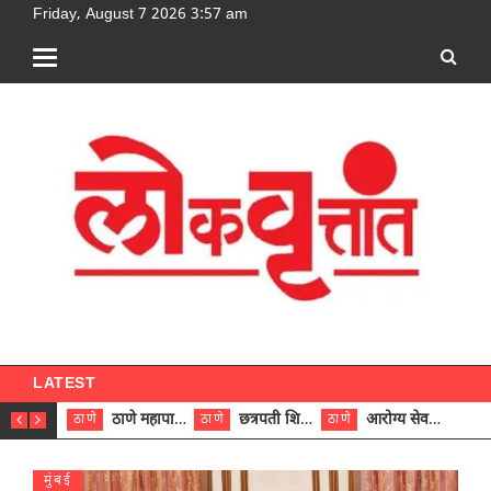
Friday, August 7 2026 3:57 am
[google-translator]
LATEST
ठाणे महापालिकेच्या नऊ प्रभाग समित्यांवर अध्यक्ष विराजमान
छत्रपती शिवाजी महाराज रुग्णालयात दुर्मिळ ट्युमरची यशस्वी शस्त्रक्रिया
आरोग्य सेवक (पुरुष) पदावरून ११ कर्मचाऱ्यांना आरोग्य सहाय्यक (पुरुष) पदावर पदोन्नती; मुख्य कार्यकारी अधिकारी रणजित यादव यांच्या हस्ते आदेश वितरण
ठाणे
ठाणे
ठाणे
ठाणे
मुंबई