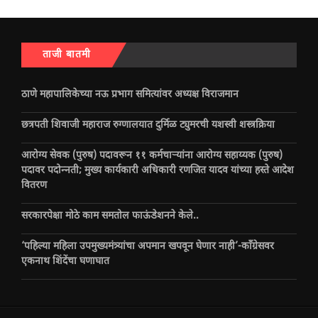
ताजी बातमी
ठाणे महापालिकेच्या नऊ प्रभाग समित्यांवर अध्यक्ष विराजमान
छत्रपती शिवाजी महाराज रुग्णालयात दुर्मिळ ट्युमरची यशस्वी शस्त्रक्रिया
आरोग्य सेवक (पुरुष) पदावरून ११ कर्मचाऱ्यांना आरोग्य सहाय्यक (पुरुष)
पदावर पदोन्नती; मुख्य कार्यकारी अधिकारी रणजित यादव यांच्या हस्ते आदेश
वितरण
सरकारपेक्षा मोठे काम समतोल फाऊंडेशनने केले..
‘पहिल्या महिला उपमुख्यमंत्र्यांचा अपमान खपवून घेणार नाही’-काँग्रेसवर
एकनाथ शिंदेंचा घणाघात