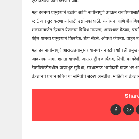
एकत्रितपणे काम करणार आहे.
महा हबमध्ये प्रामुख्याने उद्योग आणि नावीन्यपूर्ण उपक्रम राबविण्य
स्टार्ट अप सुरु करणाऱ्यांसाठी,उद्योजकांसाठी, संशोधन आणि शैक्षण
शासनामार्फत देण्यात येणाऱ्या विविध मान्यता, आवश्यक बैठका, चर
येईल.यामध्ये प्रामुख्याने फिनटेक, डेटा सेंटर्स, औषधी कंपन्या, वाहन उ
महा हब नावीन्यपूर्ण आराखडयानुसार यामध्ये वन स्टॉप शॉप ही प्रमुख
आवश्यक जागा, क्षमता बांधणी, आंतरराष्ट्रीय कार्यक्रम, निधी, कायद
टेक्नॉलॉजीमधील पायाभूत सुविधा, संस्थात्मक भागीदारी यावर भर असणर आ
तंत्रज्ञानचे प्रधान सचिव या समितीचे सदस्य असतील. माहिती व तंत्रज्
Share