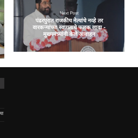
Next Post
पंढरपुरात राजकीय नेत्यांचे नव्हे तर
वारकऱ्यांच्या स्वागताचे फलक लावा -
मुख्यमंत्र्यांनी केले आवाहन
िया