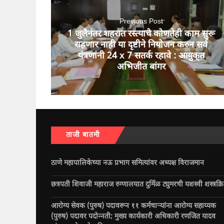
Previous Post
1 जुलैनंतर शहरात रस्त्याचे कोणतेही काम सुरू
राहणार नाही या दृष्टीने नियोजन करुन सर्व
यंत्रणांनी 24 x 7 सतर्क रहावे : आयुक्‌त
अभिजीत बांगर
ताजी बातमी
ठाणे महापालिकेच्या नऊ प्रभाग समित्यांवर अध्यक्ष विराजमान
छत्रपती शिवाजी महाराज रुग्णालयात दुर्मिळ ट्युमरची यशस्वी शस्त्रक्र
आरोग्य सेवक (पुरुष) पदावरून ११ कर्मचाऱ्यांना आरोग्य सहाय्यक
(पुरुष) पदावर पदोन्नती; मुख्य कार्यकारी अधिकारी रणजित यादव