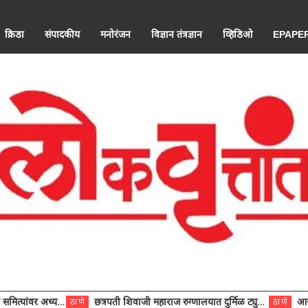
क्रिडा
संपादकीय
मनोरंजन
विज्ञान तंत्रज्ञान
व्हिडिओ
EPAPE
ंवर अध्यक्ष विराजमान
छत्रपती शिवाजी महाराज रुग्णालयात दुर्मिळ ट्युमरची यशस्वी शस्त्रक्रिया
आरोग्य से
ठाणे
ठाणे