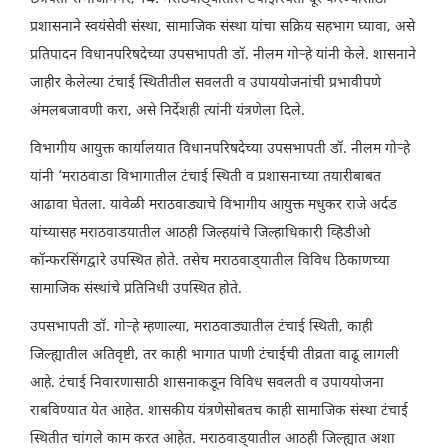
प्रशासनाने स्वयंसेवी संस्था, सामाजिक संस्था यांचा सक्रिय सहभाग घ्यावा, असे
प्रतिपादन विधानपरिषदेच्या उपसभापती डॉ. नीलम गोऱ्हे यांनी केले. शासनाने
जाहीर केलेल्या टंचाई स्थितीतील सवलती व उपाययोजनांची प्रभावीपणे
अंमलबजावणी करा, असे निर्देशही त्यांनी यंत्रणेला दिले.
विभागीय आयुक्त कार्यालयात विधानपरिषदेच्या उपसभापती डॉ. नीलम गोऱ्हे
यांनी ‘मराठवाडा विभागातील टंचाई स्थिती व प्रशासनाच्या तयारीबाबत
आढावा घेतला. यावेळी मराठवाड्याचे विभागीय आयुक्त मधुकर राजे अर्दड
यांच्यासह मराठवाडयातील आठही जिल्हयांचे जिल्हाधिकारी व्हिडीओ
कॉन्फरसिंगद्वारे उपस्थित होते. तसेच मराठवाड‌्यातील विविध ठिकाणच्या
सामाजिक संस्थांचे प्रतिनिधी उपस्थित होते.
उपसभापती डॉ. गोऱ्हे म्हणाल्या, मराठवाड्यातील टंचाई स्थिती, काही
जिल्ह्यातील अतिवृष्टी, तर काही भागात पाणी टंचाईची तीव्रता वाढू लागली
आहे. टंचाई निवारणासाठी शासनाकडून विविध सवलती व उपाययोजना
राबविण्यात येत आहेत. शासकीय यंत्रणेसोबतच काही सामाजिक संस्था टंचाई
स्थितीत चांगले काम करत आहेत. मराठवाड‌्यातील आठही जिल्ह्यात अशा