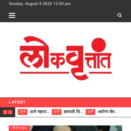
Sunday, August 9 2026 12:50 pm
[google-translator]
LATEST
ठाणे महापालिकेच्या नऊ प्रभाग समित्यांवर अध्यक्ष विराजमान
छत्रपती शिवाजी महाराज रुग्णालयात दुर्मिळ ट्युमरची यशस्वी शस्त्रक्रिया
आरोग्य सेवक (पुरुष) पदावरून ११ कर्मचाऱ्यांना आरोग्य सहाय्यक (पुरुष) पदावर पदोन्नती; मुख्य कार्यकारी अधिकारी रणजित यादव यांच्या हस्ते आदेश वितरण
ठाणे
ठाणे
ठाणे
ठाणे
औरंगाबाद