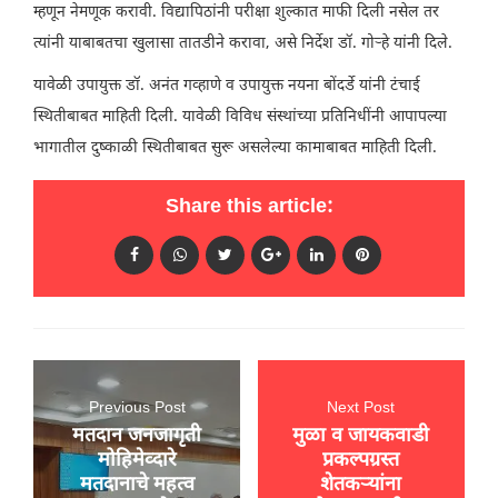
म्हणून नेमणूक करावी. विद्यापिठांनी परीक्षा शुल्कात माफी दिली नसेल तर
त्यांनी याबाबतचा खुलासा तातडीने करावा, असे निर्देश डॉ. गोऱ्हे यांनी दिले.
यावेळी उपायुक्त डॉ. अनंत गव्हाणे व उपायुक्त नयना बोंदर्डे यांनी टंचाई
स्थितीबाबत माहिती दिली. यावेळी विविध संस्थांच्या प्रतिनिधींनी आपापल्या
भागातील दुष्काळी स्थितीबाबत सुरू असलेल्या कामाबाबत माहिती दिली.
Share this article:
Previous Post
Next Post
मतदान जनजागृती
मुळा व जायकवाडी
मोहिमेव्दारे
प्रकल्पग्रस्त
मतदानाचे महत्व
शेतकऱ्यांना