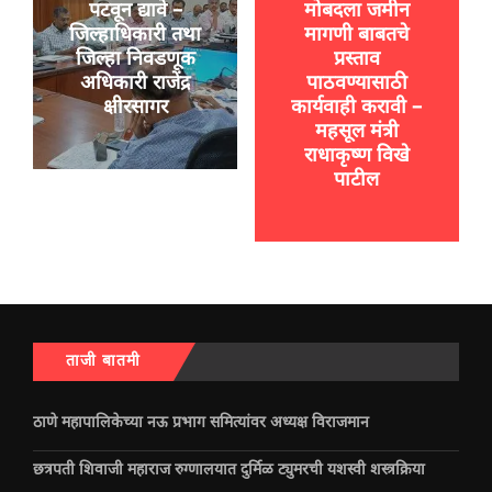
पटवून द्यावे –
मोबदला जमीन
जिल्हाधिकारी तथा
मागणी बाबतचे
जिल्हा निवडणूक
प्रस्ताव
अधिकारी राजेंद्र
पाठवण्यासाठी
क्षीरसागर
कार्यवाही करावी –
महसूल मंत्री
राधाकृष्ण विखे
पाटील
ताजी बातमी
ठाणे महापालिकेच्या नऊ प्रभाग समित्यांवर अध्यक्ष विराजमान
छत्रपती शिवाजी महाराज रुग्णालयात दुर्मिळ ट्युमरची यशस्वी शस्त्रक्रिया