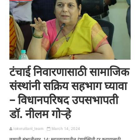
टंचाई निवारणासाठी सामाजिक
संस्थांनी सक्रिय सहभाग घ्यावा
– विधानपरिषद उपसभापती
डॉ. नीलम गोऱ्हे
lokvruttant_team
March 14, 2024
छत्रपती संभाजीनगर, 14: मराठवाड‌्यातील टंचाईस्थिती दूर करण्यासाठी