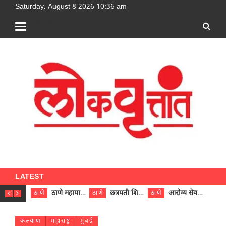
Saturday, August 8 2026 10:36 am
[google-translator]
LATEST
ठाणे महापालिकेच्या नऊ प्रभाग समित्यांवर अध्यक्ष विराजमान
छत्रपती शिवाजी महाराज रुग्णालयात दुर्मिळ ट्युमरची यशस्वी शस्त्रक्रिया
आरोग्य सेवक (पुरुष) पदावरून ११ कर्मचाऱ्यांना आरोग्य सहाय्यक (पुरुष) पदावर पदोन्नती; मुख्य कार्यकारी अधिकारी रणजित यादव यांच्या हस्ते आदेश वितरण
ठाणे
ठाणे
ठाणे
ठाणे
कल्याण
महाराष्ट्र
मुंबई