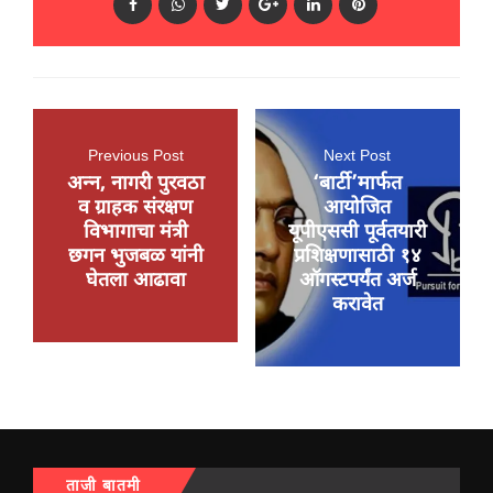
Previous Post
Next Post
अन्न, नागरी पुरवठा
‘बार्टी’मार्फत
व ग्राहक संरक्षण
आयोजित
विभागाचा मंत्री
यूपीएससी पूर्वतयारी
छगन भुजबळ यांनी
प्रशिक्षणासाठी १४
घेतला आढावा
ऑगस्टपर्यंत अर्ज
करावेत
ताजी बातमी