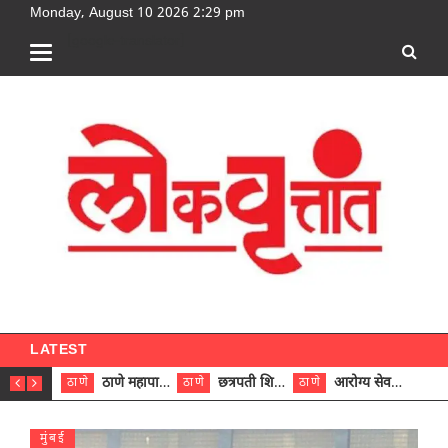
Monday, August 10 2026 2:29 pm
[google-translator]
LATEST
ठाणे महापालिकेच्या नऊ प्रभाग समित्यांवर अध्यक्ष विराजमान
छत्रपती शिवाजी महाराज रुग्णालयात दुर्मिळ ट्युमरची यशस्वी शस्त्रक्रिया
आरोग्य सेवक (पुरुष) पदावरून ११ कर्मचाऱ्यांना आरोग्य सहाय्यक (पुरुष) पदावर पदोन्नती; मुख्य कार्यकारी अधिकारी रणजित यादव यांच्या हस्ते आदेश वितरण
ठाणे
ठाणे
ठाणे
ठाणे
मुंबई