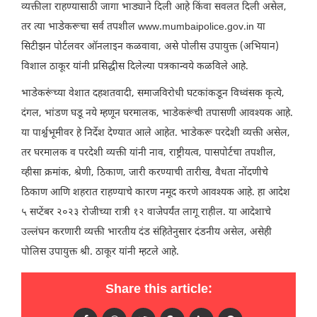
व्यक्तीला राहण्यासाठी जागा भाड्याने दिली आहे किंवा सवलत दिली असेल,
तर त्या भाडेकरूचा सर्व तपशील www.mumbaipolice.gov.in या
सिटीझन पोर्टलवर ऑनलाइन कळवावा, असे पोलीस उपायुक्त (अभियान)
विशाल ठाकूर यांनी प्रसिद्धीस दिलेल्या पत्रकान्वये कळविले आहे.
भाडेकरूंच्या वेशात दहशतवादी, समाजविरोधी घटकांकडून विध्वंसक कृत्ये,
दंगल, भांडण घडू नये म्हणून घरमालक, भाडेकरूंची तपासणी आवश्यक आहे.
या पार्श्वभूमीवर हे निर्देश देण्यात आले आहेत. भाडेकरू परदेशी व्यक्ती असेल,
तर घरमालक व परदेशी व्यक्ती यांनी नाव, राष्ट्रीयत्व, पासपोर्टचा तपशील,
व्हीसा क्रमांक, श्रेणी, ठिकाण, जारी करण्याची तारीख, वैधता नोंदणीचे
ठिकाण आणि शहरात राहण्याचे कारण नमूद करणे आवश्यक आहे. हा आदेश
५ सप्टेंबर २०२३ रोजीच्या रात्री १२ वाजेपर्यंत लागू राहील. या आदेशाचे
उल्लंघन करणारी व्यक्ती भारतीय दंड संहितेनुसार दंडनीय असेल, असेही
पोलिस उपायुक्त श्री. ठाकूर यांनी म्हटले आहे.
Share this article: