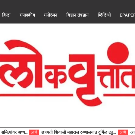
क्रिडा
संपादकीय
मनोरंजन
विज्ञान तंत्रज्ञान
व्हिडिओ
EPAPE
ंवर अध्यक्ष विराजमान
छत्रपती शिवाजी महाराज रुग्णालयात दुर्मिळ ट्युमरची यशस्वी शस्त्रक्रिया
आरोग्य से
ठाणे
ठाणे