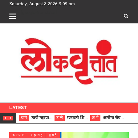
Saturday, August 8 2026 3:09 am
[google-translator]
LATEST
ठाणे महापालिकेच्या नऊ प्रभाग समित्यांवर अध्यक्ष विराजमान
छत्रपती शिवाजी महाराज रुग्णालयात दुर्मिळ ट्युमरची यशस्वी शस्त्रक्रिया
आरोग्य सेवक (पुरुष) पदावरून ११ कर्मचाऱ्यांना आरोग्य सहाय्यक (पुरुष) पदावर पदोन्नती; मुख्य कार्यकारी अधिकारी रणजित यादव यांच्या हस्ते आदेश वितरण
ठाणे
ठाणे
ठाणे
ठाणे
कल्याण
महाराष्ट्र
मुंबई