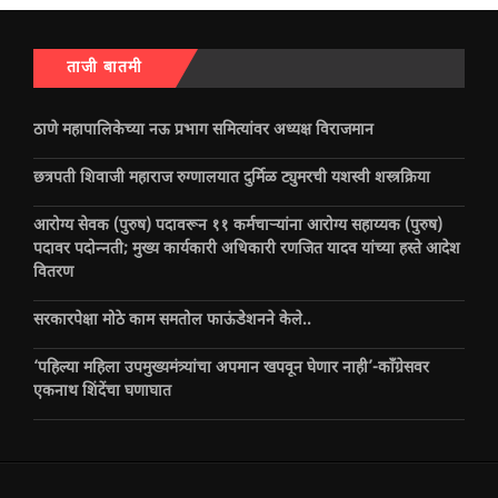
ताजी बातमी
ठाणे महापालिकेच्या नऊ प्रभाग समित्यांवर अध्यक्ष विराजमान
छत्रपती शिवाजी महाराज रुग्णालयात दुर्मिळ ट्युमरची यशस्वी शस्त्रक्रिया
आरोग्य सेवक (पुरुष) पदावरून ११ कर्मचाऱ्यांना आरोग्य सहाय्यक (पुरुष)
पदावर पदोन्नती; मुख्य कार्यकारी अधिकारी रणजित यादव यांच्या हस्ते आदेश
वितरण
सरकारपेक्षा मोठे काम समतोल फाऊंडेशनने केले..
‘पहिल्या महिला उपमुख्यमंत्र्यांचा अपमान खपवून घेणार नाही’-काँग्रेसवर
एकनाथ शिंदेंचा घणाघात