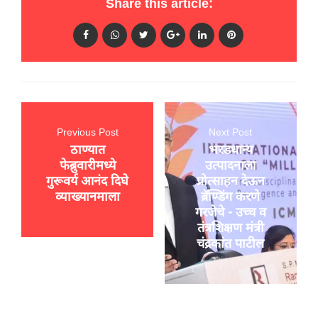
Share this article:
Previous Post
Next Post
ठाण्यात
भरडधान्य
फेब्रुवारीमध्ये
उत्पादनाला
गुरूवर्य आनंद दिघे
प्रोत्साहन देऊन
व्याख्यानमाला
ब्रॅण्डिंग करणे
गरजेचे - उच्च व
तंत्रशिक्षण मंत्री
चंद्रकांत पाटील