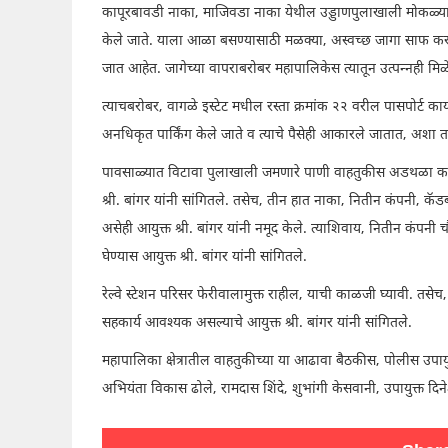
कापूरबावडी नाका, माजिवडा नाका येथील उड्डाणपुलाखाली मोकळ्या ज
केले जाते. याला आळा बसण्यासाठी मळक्या, अस्वच्छ जागा साफ करून 
जात आहेत. जागेच्या वापराबरोबर महापालिकेस त्यातून उत्पन्नही मिळेल
त्याचबरोबर, वागळे इस्टेट मधील रस्ता क्रमांक २२ वरील पासपोर्ट का
अनधिकृत पार्किंग केले जाते व त्याचे पैसेही आकारले जातात, अशा तक्
पावसाळ्यात विटावा पुलाखाली जमणारे पाणी वाहतुकीस अडथळा करते. 
श्री. बांगर यांनी सांगितले. तसेच, तीन हात नाका, नितीन कंपनी, कॅ
असेही आयुक्त श्री. बांगर यांनी नमूद केले. त्याशिवाय, नितीन कं
घेण्यास आयुक्त श्री. बांगर यांनी सांगितले.
रेल्वे स्टेशन परिसर फेरीवालामुक्त राहील, याची काळजी घ्यावी. तसेच,
सहकार्य आवश्यक असल्याचे आयुक्त श्री. बांगर यांनी सांगितले.
महापालिका क्षेत्रातील वाहतुकीच्या या आढावा बैठकीस, पोलीस उपाय
अभियंता विकास ढोले, रामदास शिंदे, शुभांगी केसवानी, उपायुक्त दि