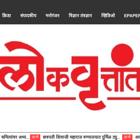
क्रिडा
संपादकीय
मनोरंजन
विज्ञान तंत्रज्ञान
व्हिडिओ
EPAPE
ंवर अध्यक्ष विराजमान
छत्रपती शिवाजी महाराज रुग्णालयात दुर्मिळ ट्युमरची यशस्वी शस्त्रक्रिया
आरोग्य से
ठाणे
ठाणे