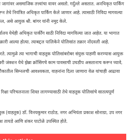
ागांवर असमाजिक तत्त्वांचा वावर असतो. गर्दुल्ले असतात. अनधिकृत पार्किंग
तेथे नियंत्रित अधिकृत पार्किंग केले जाणार आहे. त्यासाठी निविदा मागवल्या
, असे आयुक्त श्री. बांगर यांनी नमूद केले.
र्यालय येथेही अधिकृत पार्कींग साठी निविदा मागविल्या जात आहेत. या भागात
रारी आल्या होत्या. त्याबद्दल पालिकेने पोलिसांत तक्रार नोंदवली आहे.
त्यामुळे त्या भागाची वाहतूक पोलिसांबरोबर संयुक्त पाहणी करण्यास आयुक्त
डबरी जंक्शन येथे झेब्रा क्रॉसिंगचे काम पावसाची उघडीप असतानाच करून घ्यावे,
पनी चौकातील सिग्नलची आवश्यकता, वाहनांना दिला जाणारा वेळ यांचाही आढावा
 रिक्षा परिचलनाला शिस्त लागण्यासाठी तेथे वाहतूक पोलिसांचे सातत्यपूर्ण
ुक्त (वाहतूक) डॉ. विनयकुमार राठोड, नगर अभियंता प्रकाश सोनाग्रा, उप नगर
नेश तायडे आणि शंकर पाटोळे उपस्थित होते.