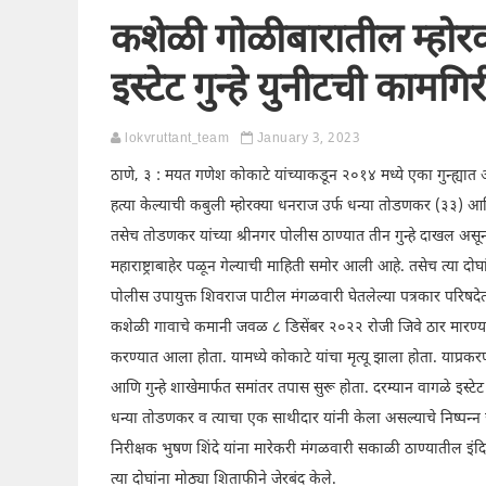
कशेळी गोळीबारातील म्होरक
इस्टेट गुन्हे युनीटची कामगिर
lokvruttant_team
January 3, 2023
ठाणे, ३ : मयत गणेश कोकाटे यांच्याकडून २०१४ मध्ये एका गुन्ह्यात
हत्या केल्याची कबुली म्होरक्या धनराज उर्फ धन्या तोडणकर (३३) आ
तसेच तोडणकर यांच्या श्रीनगर पोलीस ठाण्यात तीन गुन्हे दाखल असून त्
महाराष्ट्राबाहेर पळून गेल्याची माहिती समोर आली आहे. तसेच त्या द
पोलीस उपायुक्त शिवराज पाटील मंगळवारी घेतलेल्या पत्रकार परिषदे
कशेळी गावाचे कमानी जवळ ८ डिसेंबर २०२२ रोजी जिवे ठार मारण्याच्य
करण्यात आला होता. यामध्ये कोकाटे यांचा मृत्यू झाला होता. याप्
आणि गुन्हे शाखेमार्फत समांतर तपास सुरू होता. दरम्यान वागळे इस्टेट ग
धन्या तोडणकर व त्याचा एक साथीदार यांनी केला असल्याचे निष्पन्न 
निरीक्षक भुषण शिंदे यांना मारेकरी मंगळवारी सकाळी ठाण्यातील इंद
त्या दोघांना मोठ्या शिताफीने जेरबंद केले.