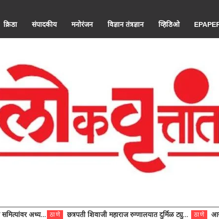
क्रिडा
संपादकीय
मनोरंजन
विज्ञान तंत्रज्ञान
व्हिडिओ
EPAPE
ंवर अध्यक्ष विराजमान
छत्रपती शिवाजी महाराज रुग्णालयात दुर्मिळ ट्युमरची यशस्वी शस्त्रक्रिया
आरोग्य से
ठाणे
ठाणे