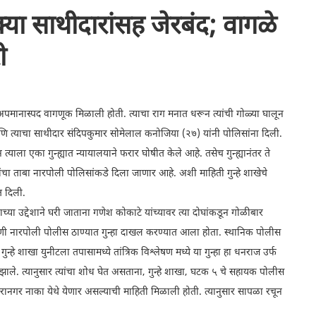
्या साथीदारांसह जेरबंद; वागळे
ी
 अपमानास्पद वागणूक मिळाली होती. त्याचा राग मनात धरून त्यांची गोळ्या घालून
णि त्याचा साथीदार संदिपकुमार सोमेलाल कनोजिया (२७) यांनी पोलिसांना दिली.
याला एका गुन्ह्यात न्यायालयाने फरार घोषीत केले आहे. तसेच गुन्ह्यानंतर ते
ोघांचा ताबा नारपोली पोलिसांकडे दिला जाणार आहे. अशी माहिती गुन्हे शाखेचे
त दिली.
ा उद्देशाने घरी जाताना गणेश कोकाटे यांच्यावर त्या दोघांकडून गोळीबार
रकरणी नारपोली पोलीस ठाण्यात गुन्हा दाखल करण्यात आला होता. स्थानिक पोलीस
ुन्हे शाखा युनीटला तपासामध्ये तांत्रिक विश्लेषण मध्ये या गुन्हा हा धनराज उर्फ
झाले. त्यानुसार त्यांचा शोध घेत असताना, गुन्हे शाखा, घटक ५ चे सहायक पोलीस
िरानगर नाका येथे येणार असल्याची माहिती मिळाली होती. त्यानुसार सापळा रचून