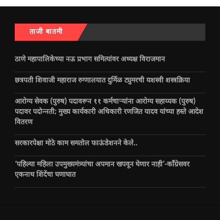
ताजी बातमी
ठाणे महापालिकेच्या नऊ प्रभाग समित्यांवर अध्यक्ष विराजमान
छत्रपती शिवाजी महाराज रुग्णालयात दुर्मिळ ट्युमरची यशस्वी शस्त्रक्रिया
आरोग्य सेवक (पुरुष) पदावरून ११ कर्मचाऱ्यांना आरोग्य सहाय्यक (पुरुष)
पदावर पदोन्नती; मुख्य कार्यकारी अधिकारी रणजित यादव यांच्या हस्ते आदेश
वितरण
सरकारपेक्षा मोठे काम समतोल फाऊंडेशनने केले..
‘पहिल्या महिला उपमुख्यमंत्र्यांचा अपमान खपवून घेणार नाही’-काँग्रेसवर
एकनाथ शिंदेंचा घणाघात