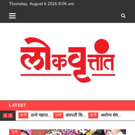
Thursday, August 6 2026 8:06 am
[google-translator]
LATEST
ठाणे महापालिकेच्या नऊ प्रभाग समित्यांवर अध्यक्ष विराजमान
छत्रपती शिवाजी महाराज रुग्णालयात दुर्मिळ ट्युमरची यशस्वी शस्त्रक्रिया
आरोग्य सेवक (पुरुष) पदावरून ११ कर्मचाऱ्यांना आरोग्य सहाय्यक (पुरुष) पदावर पदोन्नती; मुख्य कार्यकारी अधिकारी रणजित यादव यांच्या हस्ते आदेश वितरण
ठाणे
ठाणे
ठाणे
ठाणे
पुणे