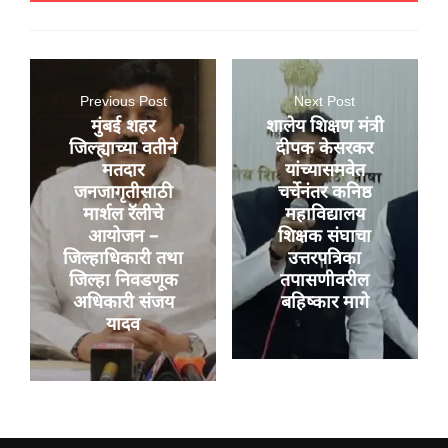
Previous Post
Next Post
मुंबई शहर
शालेय शिक्षण मंत्री
जिल्ह्याच्या वतीने
दीपक केसरकर
मतदार
यांच्यासमवेत
जनजागृतीसाठी
चर्चेनंतर कनिष्ठ
मार्शल रॅलीचे
महाविद्यालय
आयोजन –
शिक्षक संघाचा
जिल्हाधिकारी तथा
उत्तरपत्रिका
जिल्हा निवडणूक
तपासणीवरील
अधिकारी संजय
बहिष्कार मागे
यादव