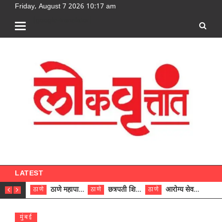
Friday, August 7 2026 10:17 am
[google-translator]
LATEST
ठाणे महापालिकेच्या नऊ प्रभाग समित्यांवर अध्यक्ष विराजमान
छत्रपती शिवाजी महाराज रुग्णालयात दुर्मिळ ट्युमरची यशस्वी शस्त्रक्रिया
आरोग्य सेवक (पुरुष) पदावरून ११ कर्मचाऱ्यांना आरोग्य सहाय्यक (पुरुष) पदावर पदोन्नती; मुख्य कार्यकारी अधिकारी रणजित यादव यांच्या हस्ते आदेश वितरण
ठाणे
ठाणे
ठाणे
ठाणे
मुंबई