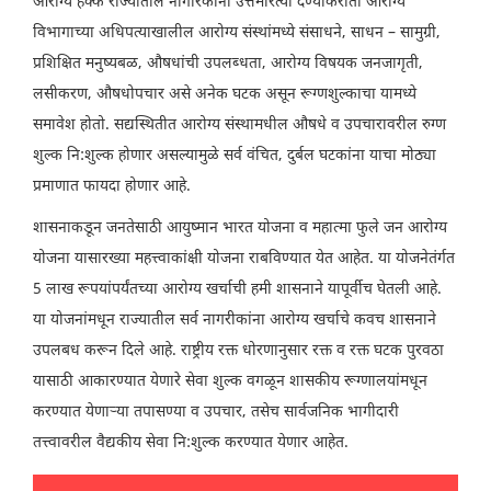
आरोग्य हक्क राज्यातील नागरिकांना उत्तमरित्या देण्याकरीता आरोग्य
विभागाच्या अधिपत्याखालील आरोग्य संस्थांमध्ये संसाधने, साधन – सामुग्री,
प्रशिक्षित मनुष्यबळ, औषधांची उपलब्धता, आरोग्य विषयक जनजागृती,
लसीकरण, औषधोपचार असे अनेक घटक असून रूग्णशुल्काचा यामध्ये
समावेश होतो. सद्यस्थितीत आरोग्य संस्थामधील औषधे व उपचारावरील रुग्ण
शुल्क नि:शुल्क होणार असल्यामुळे सर्व वंचित, दुर्बल घटकांना याचा मोठ्या
प्रमाणात फायदा होणार आहे.
शासनाकडून जनतेसाठी आयुष्मान भारत योजना व महात्मा फुले जन आरोग्य
योजना यासारख्या महत्त्वाकांक्षी योजना राबविण्यात येत आहेत. या योजनेतंर्गत
5 लाख रूपयांपर्यंतच्या आरोग्य खर्चाची हमी शासनाने यापूर्वीच घेतली आहे.
या योजनांमधून राज्यातील सर्व नागरीकांना आरोग्य खर्चाचे कवच शासनाने
उपलबध करून दिले आहे. राष्ट्रीय रक्त धोरणानुसार रक्त व रक्त घटक पुरवठा
यासाठी आकारण्यात येणारे सेवा शुल्क वगळून शासकीय रूग्णालयांमधून
करण्यात येणाऱ्या तपासण्या व उपचार, तसेच सार्वजनिक भागीदारी
तत्त्वावरील वैद्यकीय सेवा नि:शुल्क करण्यात येणार आहेत.