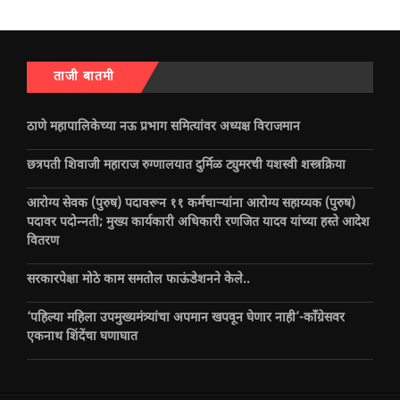
ताजी बातमी
ठाणे महापालिकेच्या नऊ प्रभाग समित्यांवर अध्यक्ष विराजमान
छत्रपती शिवाजी महाराज रुग्णालयात दुर्मिळ ट्युमरची यशस्वी शस्त्रक्रिया
आरोग्य सेवक (पुरुष) पदावरून ११ कर्मचाऱ्यांना आरोग्य सहाय्यक (पुरुष)
पदावर पदोन्नती; मुख्य कार्यकारी अधिकारी रणजित यादव यांच्या हस्ते आदेश
वितरण
सरकारपेक्षा मोठे काम समतोल फाऊंडेशनने केले..
‘पहिल्या महिला उपमुख्यमंत्र्यांचा अपमान खपवून घेणार नाही’-काँग्रेसवर
एकनाथ शिंदेंचा घणाघात