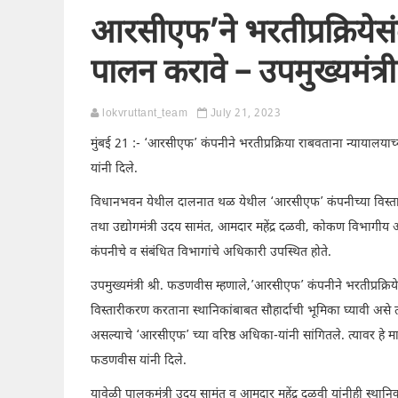
आरसीएफ’ने भरतीप्रक्रियेसंदर
पालन करावे – उपमुख्यमंत्री
lokvruttant_team
July 21, 2023
मुंबई 21 :- ‘आरसीएफ’ कंपनीने भरतीप्रक्रिया राबवताना न्यायालयाच्या 
यांनी दिले.
विधानभवन येथील दालनात थळ येथील ‘आरसीएफ’ कंपनीच्या विस्तार प्
तथा उद्योगमंत्री उदय सामंत, आमदार महेंद्र दळवी, कोकण विभागीय आ
कंपनीचे व संबंधित विभागांचे अधिकारी उपस्थित होते.
उपमुख्यमंत्री श्री. फडणवीस म्हणाले,’आरसीएफ’ कंपनीने भरतीप्रक्रियेसंद
विस्तारीकरण करताना स्थानिकांबाबत सौहार्दाची भूमिका घ्यावी असे त्य
असल्याचे ‘आरसीएफ’ च्या वरिष्ठ अधिका-यांनी सांगितले. त्यावर हे मार्गदर
फडणवीस यांनी दिले.
यावेळी पालकमंत्री उदय सामंत व आमदार महेंद्र दळवी यांनीही स्थानिकां