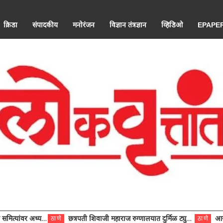
क्रिडा
संपादकीय
मनोरंजन
विज्ञान तंत्रज्ञान
व्हिडिओ
EPAPE
ंवर अध्यक्ष विराजमान
छत्रपती शिवाजी महाराज रुग्णालयात दुर्मिळ ट्युमरची यशस्वी शस्त्रक्रिया
आरोग्य से
ठाणे
ठाणे