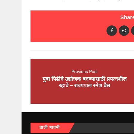
Share
Previous Post
युवा पिढीने उद्योजक बनण्यासाठी प्रयत्नशील
रहावे – राज्यपाल रमेश बैस
ताजी बातमी