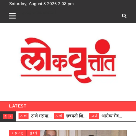
Saturday, August 8 2026 2:08 pm
[google-translator]
LATEST
ठाणे महापालिकेच्या नऊ प्रभाग समित्यांवर अध्यक्ष विराजमान
छत्रपती शिवाजी महाराज रुग्णालयात दुर्मिळ ट्युमरची यशस्वी शस्त्रक्रिया
आरोग्य सेवक (पुरुष) पदावरून ११ कर्मचाऱ्यांना आरोग्य सहाय्यक (पुरुष) पदावर पदोन्नती; मुख्य कार्यकारी अधिकारी रणजित यादव यांच्या हस्ते आदेश वितरण
ठाणे
ठाणे
ठाणे
ठाणे
महाराष्ट्र
मुंबई