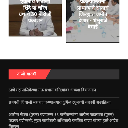
एकनाथ संभाजी
प्रकल्पग्रस्तांना
शिंदे या चरित्र
प्राधान्याने सातारा
ग्रंथाचे 30 मे रोजी
जिल्ह्यात जमीन
प्रकाशन
देणार - शंभूराजे
देसाई
ताजी बातमी
ठाणे महापालिकेच्या नऊ प्रभाग समित्यांवर अध्यक्ष विराजमान
छत्रपती शिवाजी महाराज रुग्णालयात दुर्मिळ ट्युमरची यशस्वी शस्त्रक्रिया
आरोग्य सेवक (पुरुष) पदावरून ११ कर्मचाऱ्यांना आरोग्य सहाय्यक (पुरुष)
पदावर पदोन्नती; मुख्य कार्यकारी अधिकारी रणजित यादव यांच्या हस्ते आदेश
वितरण