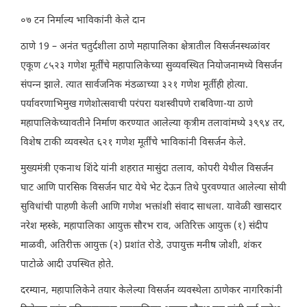
०७ टन निर्माल्य भाविकांनी केले दान
ठाणे 19 – अनंत चतुर्दशीला ठाणे महापालिका क्षेत्रातील विसर्जनस्थळांवर
एकूण ८५२३ गणेश मूर्तींचे महापालिकेच्या सुव्यवस्थित नियोजनामध्ये विसर्जन
संपन्न झाले. त्यात सार्वजनिक मंडळाच्या ३२१ गणेश मूर्तीही होत्या.
पर्यावरणाभिमुख गणेशोत्सवाची परंपरा यशस्वीपणे राबविणा-या ठाणे
महापालिकेच्यावतीने निर्माण करण्यात आलेल्या कृत्रीम तलावांमध्ये ३९९४ तर,
विशेष टाकी व्यवस्थेत ६२१ गणेश मूर्तींचे भाविकांनी विसर्जन केले.
मुख्यमंत्री एकनाथ शिंदे यांनी शहरात मासुंदा तलाव, कोपरी येथील विसर्जन
घाट आणि पारसिक विसर्जन घाट येथे भेट देऊन तिथे पुरवण्यात आलेल्या सोयी
सुविधांची पाहणी केली आणि गणेश भक्तांशी संवाद साधला. यावेळी खासदार
नरेश म्हस्के, महापालिका आयुक्त सौरभ राव, अतिरिक्त आयुक्त (१) संदीप
माळवी, अतिरीक्त आयुक्त (२) प्रशांत रोडे, उपायुक्त मनीष जोशी, शंकर
पाटोळे आदी उपस्थित होते.
दरम्यान, महापालिकेने तयार केलेल्या विसर्जन व्यवस्थेला ठाणेकर नागरिकांनी