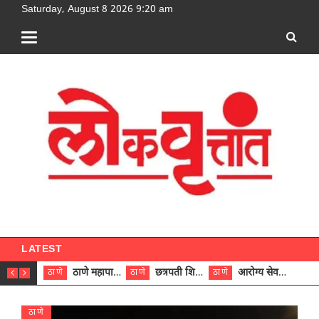
Saturday, August 8 2026 9:20 am
[google-translator]
LATEST
ठाणे महापालिकेच्या नऊ प्रभाग समित्यांवर अध्यक्ष विराजमान
छत्रपती शिवाजी महाराज रुग्णालयात दुर्मिळ ट्युमरची यशस्वी शस्त्रक्रिया
आरोग्य सेवक (पुरुष) पदावरून ११ कर्मचाऱ्यांना आरोग्य सहाय्यक (पुरुष) पदावर पदोन्नती; मुख्य कार्यकारी अधिकारी रणजित यादव यांच्या हस्ते आदेश वितरण
ठाणे
ठाणे
ठाणे
ठाणे
ठाणे