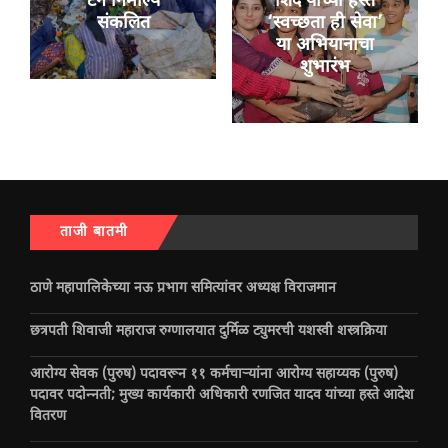
टन निर्माल्‍य
शिंदे यांच्या हस्ते
संकलित
‘स्वच्छता ही सेवा’
या अभियानाचा
शुभारंभ
ताजी बातमी
ठाणे महापालिकेच्या नऊ प्रभाग समित्यांवर अध्यक्ष विराजमान
छत्रपती शिवाजी महाराज रुग्णालयात दुर्मिळ ट्युमरची यशस्वी शस्त्रक्रिया
आरोग्य सेवक (पुरुष) पदावरून ११ कर्मचाऱ्यांना आरोग्य सहाय्यक (पुरुष)
पदावर पदोन्नती; मुख्य कार्यकारी अधिकारी रणजित यादव यांच्या हस्ते आदेश
वितरण