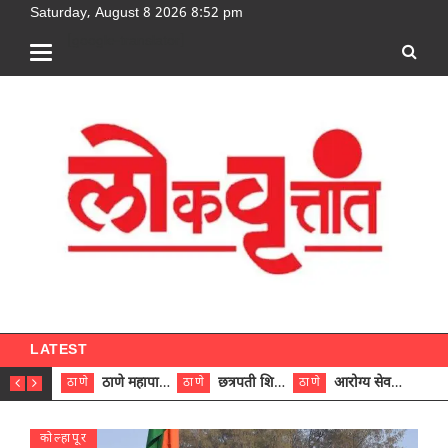
Saturday, August 8 2026 8:52 pm
[google-translator]
LATEST
ठाणे महापालिकेच्या नऊ प्रभाग समित्यांवर अध्यक्ष विराजमान
छत्रपती शिवाजी महाराज रुग्णालयात दुर्मिळ ट्युमरची यशस्वी शस्त्रक्रिया
आरोग्य सेवक (पुरुष) पदावरून ११ कर्मचाऱ्यांना आरोग्य सहाय्यक (पुरुष) पदावर पदोन्नती; मुख्य कार्यकारी अधिकारी रणजित यादव यांच्या हस्ते आदेश वितरण
ठाणे
ठाणे
ठाणे
ठाणे
कोल्हापूर