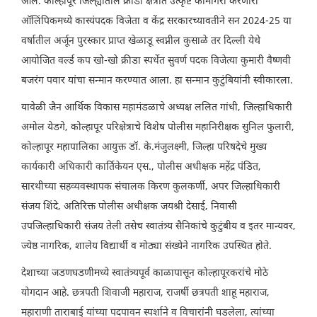
आले. कोल्हापूर जिल्ह्यातील क्रीडा क्षेत्रात उत्कृष्ट कामगिरी करणारा
ऑलिंपिकमध्ये कास्यंपदक विजेता व केंद्र सरकारच्यावतीने सन 2024-25 या
वर्षातील अर्जून पुरस्कार प्राप्त खेळाडू स्वप्नील कुसाळे तर दिल्ली येथे
आयोजित वर्ल्ड कप खो-खो क्रीडा स्पर्धेत सुवर्ण पदक विजेत्या कुमारी वैष्णवी
बजरंग पवार यांचा सन्मान करण्यात आला. हा सन्मान कुटुंबियांनी स्वीकारला.
यावेळी जैन आर्थिक विकास महामंडळाचे अध्यक्ष ललित गांधी, जिल्हाधिकारी
अमोल येडगे, कोल्हापूर परिक्षेत्राचे विशेष पोलीस महानिरीक्षक सुनिल फुलारी,
कोल्हापूर महापालिका आयुक्त डॉ. के.मंजुलक्ष्मी, जिल्हा परिषदेचे मुख्य
कार्यकारी अधिकारी कार्तिकेयन एस., पोलीस अधीक्षक महेंद्र पंडित,
सारथीच्या सहव्यवस्थापक संचालक किरण कुलकर्णी, अपर जिल्हाधिकारी
संजय शिंदे, अतिरिक्त पोलीस अधीक्षक जयश्री देसाई, निवासी
उपजिल्हाधिकारी संजय तेली तसेच स्वातंत्र्य सैनिकांचे कुटुंबीय व इतर मान्यवर,
ज्येष्ठ नागरिक, शालेय विद्यार्थी व मोठ्या संख्येने नागरिक उपस्थित होते.
देशाच्या जडणघडणीमध्ये स्वातंत्र्यपूर्व काळापासून कोल्हापूरकरांचे मोठे
योगदान आहे. छत्रपती शिवाजी महाराज, राजर्षी छत्रपती शाहू महाराज,
महाराणी ताराबाई यांच्या पदपावन स्पर्शाने व विचारांनी घडलेला, त्यांच्या