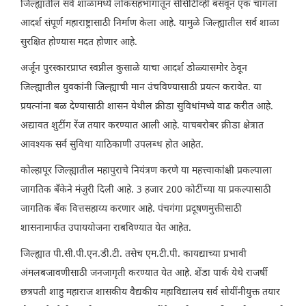
जिल्ह्यातील सर्व शाळांमध्ये लोकसहभागातून सीसीटीव्ही बसवून एक चांगला
आदर्श संपूर्ण महाराष्ट्रासाठी निर्माण केला आहे. यामुळे जिल्ह्यातील सर्व शाळा
सुरक्षित होण्यास मदत होणार आहे.
अर्जून पुरस्कारप्राप्त स्वप्नील कुसाळे याचा आदर्श डोळ्यासमोर ठेवून
जिल्ह्यातील युवकांनी जिल्ह्याची मान उंचविण्यासाठी प्रयत्न करावेत. या
प्रयत्नांना बळ देण्यासाठी शासन येथील क्रीडा सुविधांमध्ये वाढ करीत आहे.
अद्यावत शुटींग रेंज तयार करण्यात आली आहे. याचबरोबर क्रीडा क्षेत्रात
आवश्यक सर्व सुविधा याठिकाणी उपलब्ध होत आहेत.
कोल्हापूर जिल्ह्यातील महापुराचे नियंत्रण करणे या महत्त्वाकांक्षी प्रकल्पाला
जागतिक बँकेने मंजुरी दिली आहे. 3 हजार 200 कोटींच्या या प्रकल्पासाठी
जागतिक बँक वित्तसहाय्य करणार आहे. पंचगंगा प्रदूषणमुक्तीसाठी
शासनामार्फत उपाययोजना राबविण्यात येत आहेत.
जिल्ह्यात पी.सी.पी.एन.डी.टी. तसेच एम.टी.पी. कायद्याच्या प्रभावी
अंमलबजावणीसाठी जनजागृती करण्यात येत आहे. शेंडा पार्क येथे राजर्षी
छत्रपती शाहु महाराज शासकीय वैद्यकीय महाविद्यालय सर्व सोयींनीयुक्त तयार