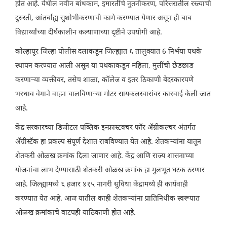
होत आहे. येथील नवीन बांधकाम, इमारतींचे नुतनीकरण, परिसरातील रस्त्याची
दुरुस्ती, आंतर्बाह्य सुशोभीकरणाची कामे करण्यात येणार असून ही बाब
विद्यार्थ्यांच्या दीर्घकालीन कल्याणाच्या दृष्टीने उपयोगी आहे.
कोल्हापूर जिल्हा पोलीस दलाकडून जिल्ह्यात ६ तालुक्यात 6 निर्भया पथके
स्थापन करण्यात आली असून या पथकाकडून महिला, मुलींची छेडछाड
करणाऱ्या व्यक्तीवर, तसेच शाळा, कॉलेज व इतर ठिकाणी बेदरकारपणे
भरधाव वेगाने वाहन चालविणाऱ्या मोटर सायकलस्वारांवर कारवाई केली जात
आहे.
केंद्र सरकारच्या डिजीटल पब्लिक इन्फ्रास्टक्चर फॉर ॲग्रीकल्चर अंतर्गत
ॲग्रीस्टॅक हा प्रकल्प संपूर्ण देशात राबविण्यात येत आहे. शेतकऱ्यांना यातून
शेतकरी ओळख क्रमांक दिला जाणार आहे. केंद्र आणि राज्य शासनाच्या
योजनांचा लाभ देण्यासाठी शेतकरी ओळख क्रमांक हा मुलभूत घटक ठरणार
आहे. जिल्ह्यामध्ये ६ हजार ४१५ नागरी सुविधा केंद्रामध्ये ही कार्यवाही
करण्यात येत आहे. आज यातील काही शेतकऱ्यांना प्रातिनिधीक स्वरूपात
ओळख क्रमांकाचे वाटपही याठिकाणी होत आहे.