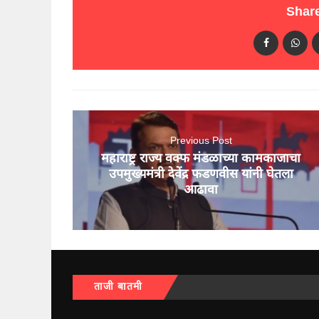
Share
Previous Post
महाराष्ट्र राज्य वक्फ मंडळाच्या कामकाजाचा
उपमुख्यमंत्री देवेंद्र फडणवीस यांनी घेतला
आढावा
ताजी बातमी