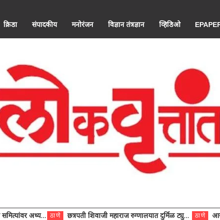
क्रिडा
संपादकीय
मनोरंजन
विज्ञान तंत्रज्ञान
व्हिडिओ
EPAPE
ंवर अध्यक्ष विराजमान
छत्रपती शिवाजी महाराज रुग्णालयात दुर्मिळ ट्युमरची यशस्वी शस्त्रक्रिया
आरोग्य से
ठाणे
ठाणे