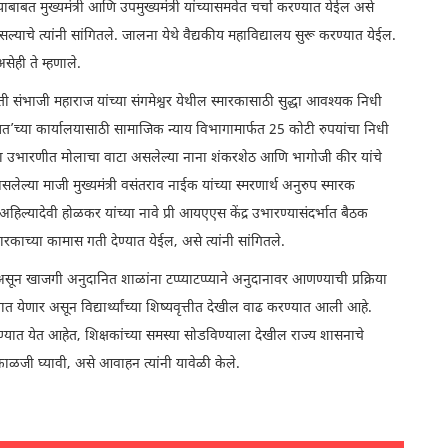
याबाबत मुख्यमंत्री आणि उपमुख्यमंत्री यांच्यासमवेत चर्चा करण्यात येईल असे
्याचे त्यांनी सांगितले. जालना येथे वैद्यकीय महाविद्यालय सुरू करण्यात येईल.
ही ते म्हणाले.
ती संभाजी महाराज यांच्या संगमेश्वर येथील स्मारकासाठी सुद्धा आवश्यक निधी
चायत’च्या कार्यालयासाठी सामाजिक न्याय विभागामार्फत 25 कोटी रुपयांचा निधी
ईच्या उभारणीत मोलाचा वाटा असलेल्या नाना शंकरशेठ आणि भागोजी कीर यांचे
लेल्या माजी मुख्यमंत्री वसंतराव नाईक यांच्या स्मरणार्थ अनुरुप स्मारक
हिल्यादेवी होळकर यांच्या नावे प्री आयएएस केंद्र उभारण्यासंदर्भात बैठक
मारकाच्या कामास गती देण्यात येईल, असे त्यांनी सांगितले.
ून खाजगी अनुदानित शाळांना टप्प्याटप्प्याने अनुदानावर आणण्याची प्रक्रिया
ेण्यात येणार असून विद्यार्थ्यांच्या शिष्यवृत्तीत देखील वाढ करण्यात आली आहे.
बविण्यात येत आहेत, शिक्षकांच्या समस्या सोडविण्याला देखील राज्य शासनाचे
ंनी काळजी घ्यावी, असे आवाहन त्यांनी यावेळी केले.