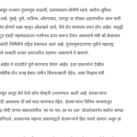
ठा असून राज्यात गुंतवणूक वाढावी, दळणवळण सोयीचे व्हावे, सर्वांना सुविधा
आहे. मुंबई, पुणे, नाशिक, औरंगाबाद, नागपूर या मोठ्या शहरांमधील अंतर कमी
कसित होणारे शहर म्हणून ओळखले जाते, येथे दोन बायपास तयार होत आहेत. समृद्धी
गून एसटी महामंडळाला गतवैभव प्राप्त करून देणार असल्याचे मंत्री श्री.केसरकर
 निर्मितीचे उद्दिष्ट ठेवण्यात आले आहे. गुंतवणूकदारांच्या दृष्टीने महाराष्ट्र
ाहावे यासाठी शासन प्रयत्नशील राहणार असल्याचे ते म्हणाले.
ले आहेत ते तातडीने पूर्ण करण्यात येणार आहेत. इतर प्रकल्पांना देखील
खेरीस दोन लाख हेक्टर जमीन सिंचनाखाली येईल, असा विश्वास मंत्री
 असून लातूर येथे रेल्वे कोच फॅक्टरी उभारण्यात आली आहे. शेतकऱ्यांना
ाठी आवश्यक ती सर्व मदत करण्यात येईल. शेतकऱ्यांना विविध माध्यमातून
द्र मोदी यांच्या संकल्पनेतील ‘हर घर नल, हर घर जल’ योजनेअंतर्गत सर्वांना स्वच्छ
ी सांगितले. शासनाच्या महानंद प्रकल्पाद्वारे शेतकऱ्यांचे हित जपले जाणार असून हा