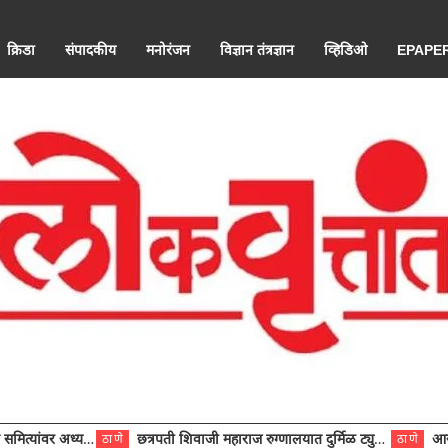
क्रिडा
संपादकीय
मनोरंजन
विज्ञान तंत्रज्ञान
व्हिडिओ
EPAPE
ंवर अध्यक्ष विराजमान
छत्रपती शिवाजी महाराज रुग्णालयात दुर्मिळ ट्युमरची यशस्वी शस्त्रक्रिया
आरोग्य से
ठाणे
ठाणे