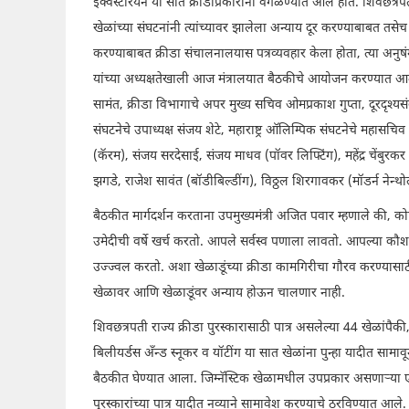
इक्वेस्टेरियन या सात क्रीडाप्रकारांना वगळण्यात आले होते. शिवछत्रपती
खेळांच्या संघटनांनी त्यांच्यावर झालेला अन्याय दूर करण्याबाबत तसेच त्
करण्याबाबत क्रीडा संचालनालयास पत्रव्यवहार केला होता, त्या अनुषं
यांच्या अध्यक्षतेखाली आज मंत्रालयात बैठकीचे आयोजन करण्यात आले 
सामंत, क्रीडा विभागाचे अपर मुख्य सचिव ओमप्रकाश गुप्ता, दूरदृश्यसंव
संघटनेचे उपाध्यक्ष संजय शेटे, महाराष्ट्र ऑलिम्पिक संघटनेचे महासचि
(कॅरम), संजय सरदेसाई, संजय माधव (पॉवर लिफ्टिंग), महेंद्र चेंबुरकर (
झगडे, राजेश सावंत (बॉडीबिल्डींग), विठ्ठल शिरगावकर (मॉडर्न नेन्थ
बैठकीत मार्गदर्शन करताना उपमुख्यमंत्री अजित पवार म्हणाले की, क
उमेदीची वर्षे खर्च करतो. आपले सर्वस्व पणाला लावतो. आपल्या कौशल्य
उज्ज्वल करतो. अशा खेळाडूंच्या क्रीडा कामगिरीचा गौरव करण्यासाठी र
खेळावर आणि खेळाडूंवर अन्याय होऊन चालणार नाही.
शिवछत्रपती राज्य क्रीडा पुरस्कारासाठी पात्र असलेल्या 44 खेळांपैकी
बिलीयर्डस अँन्ड स्नूकर व यॉटींग या सात खेळांना पुन्हा यादीत सामावू
बैठकीत घेण्यात आला. जिम्नॅस्टिक खेळामधील उपप्रकार असणाऱ्या एरोब
पुरस्कारांच्या पात्र यादीत नव्याने सामावेश करण्याचे ठरविण्यात आले