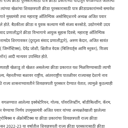
 राज्य क्रीडा पुरस्कारांसाठी पात्र क्रीडा प्रकारांच्या यादीतून वगळण्यात आलेल्या
यांच्या खेळांचा शिवछत्रपती क्रीडा पुरस्कारासाठी पात्र क्रीडाप्रकारांमध्ये समावेश
गाने मुख्यमंत्री तथा महाराष्ट्र ऑलिम्पिक असोसिएशनचे अध्यक्ष अजित पवार
होते. बैठकीला क्रीडा व युवक कल्याण मंत्री संजय बनसोडे, उद्योगमंत्री उदय
ाद प्रणालीद्वारे क्रीडा विभागाचे आयुक्त सुहास दिवसे, महाराष्ट्र ऑलिम्पिक
व नामदेव शिरगावकर (दूरदृश्य संवाद प्रणालीद्वारे), अरुण केदार, अजित सावंत
 जिम्नॅस्टिक्स), देवेंद्र जोशी, क्षितीज वेदक (बिलियर्ड्स आणि स्नूकर), विजय
ोलॉन) आदी मान्यवर उपस्थित होते.
ोणताही खेळाडू तो खेळत असलेल्या क्रीडा प्रकारात यश मिळविण्यासाठी त्याची
, मेहनतीच्या बळावर राष्ट्रीय, आंतरराष्ट्रीय पातळीवर राज्यासह देशाचे नाव
ाज्य शासनाच्यावतीने शिवछत्रपती पुरस्कार देण्यात येतात, त्यामुळे कुठल्याही
, वगळण्यात आलेल्या इक्वेस्टेरियन, गोल्फ, पॉवरलिफ्टींग, बॉडीबिल्डींग, कॅरम,
न घेण्याचा निर्णय उपमुख्यमंत्री अजित पवार यांच्या अध्यक्षतेखाली झालेल्या
िक्स व ॲक्रोबॅटिक्स या क्रीडा प्रकारांचा शिवछत्रपती राज्य क्रीडा
. सन 2022-23 या वर्षातील शिवछत्रपती राज्य क्रीडा पुरस्कारासाठी क्रीडा