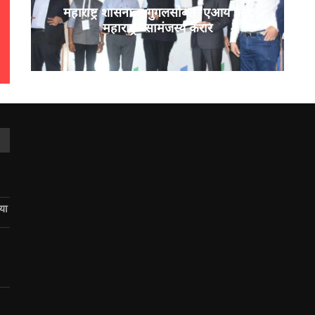
महाराष्ट्र शासनाचा गुगलसोबत ‘एआय फॉर
महाराष्ट्र’ सामंजस्य करार
िया