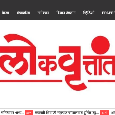
क्रिडा
संपादकीय
मनोरंजन
विज्ञान तंत्रज्ञान
व्हिडिओ
EPAPE
ंवर अध्यक्ष विराजमान
छत्रपती शिवाजी महाराज रुग्णालयात दुर्मिळ ट्युमरची यशस्वी शस्त्रक्रिया
आरोग्य से
ठाणे
ठाणे