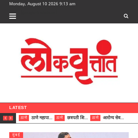
Monday, August 10 2026 9:13 am
[google-translator]
LATEST
ठाणे महापालिकेच्या नऊ प्रभाग समित्यांवर अध्यक्ष विराजमान
छत्रपती शिवाजी महाराज रुग्णालयात दुर्मिळ ट्युमरची यशस्वी शस्त्रक्रिया
आरोग्य सेवक (पुरुष) पदावरून ११ कर्मचाऱ्यांना आरोग्य सहाय्यक (पुरुष) पदावर पदोन्नती; मुख्य कार्यकारी अधिकारी रणजित यादव यांच्या हस्ते आदेश वितरण
ठाणे
ठाणे
ठाणे
ठाणे
मुंबई