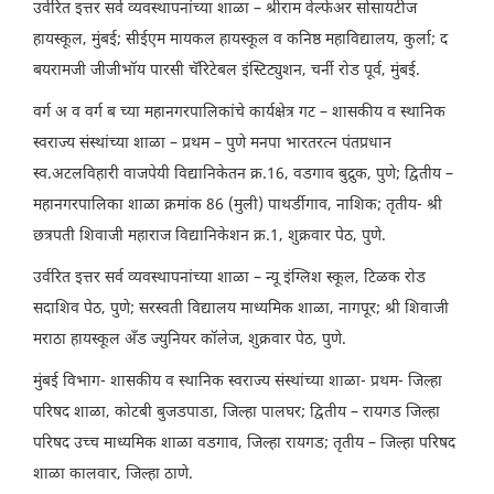
उर्वरित इत्तर सर्व व्यवस्थापनांच्या शाळा – श्रीराम वेल्फेअर सोसायटीज
हायस्कूल, मुंबई; सीईएम मायकल हायस्कूल व कनिष्ठ महाविद्यालय, कुर्ला; द
बयरामजी जीजीभॉय पारसी चॅरिटेबल इंस्टिट्युशन, चर्नी रोड पूर्व, मुंबई.
वर्ग अ व वर्ग ब च्या महानगरपालिकांचे कार्यक्षेत्र गट – शासकीय व स्थानिक
स्वराज्य संस्थांच्या शाळा – प्रथम – पुणे मनपा भारतरत्न पंतप्रधान
स्व.अटलविहारी वाजपेयी विद्यानिकेतन क्र.16, वडगाव बुद्रुक, पुणे; द्वितीय –
महानगरपालिका शाळा क्रमांक 86 (मुली) पाथर्डीगाव, नाशिक; तृतीय- श्री
छत्रपती शिवाजी महाराज विद्यानिकेशन क्र.1, शुक्रवार पेठ, पुणे.
उर्वरित इत्तर सर्व व्यवस्थापनांच्या शाळा – न्यू इंग्लिश स्कूल, टिळक रोड
सदाशिव पेठ, पुणे; सरस्वती विद्यालय माध्यमिक शाळा, नागपूर; श्री शिवाजी
मराठा हायस्कूल अँड ज्युनियर कॉलेज, शुक्रवार पेठ, पुणे.
मुंबई विभाग- शासकीय व स्थानिक स्वराज्य संस्थांच्या शाळा- प्रथम- जिल्हा
परिषद शाळा, कोटबी बुजडपाडा, जिल्हा पालघर; द्वितीय – रायगड जिल्हा
परिषद उच्च माध्यमिक शाळा वडगाव, जिल्हा रायगड; तृतीय – जिल्हा परिषद
शाळा कालवार, जिल्हा ठाणे.